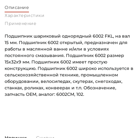
Описание
Характеристики
Применение
Подшипник шариковый однорядный 6002 FKL, на вал
15 мм. Подшипник 6002 открытый, предназначен для
работы в маслянной ванне и/или в условиях
постоянного смазывания. Подшипник 6002 размер
15х32х9 мм. Подшипник 6002 имеет простую
конструкцию. Подшипник 6002 широко используется в
сельскохозяйственной технике, промышленном
оборудовании, велосипедах, скутерах, снегоходах,
станках, роликах, конвеерах и т.п. Обозначение,
запчасть OEM, аналог: 6002CM, 102.
Внутренний диаметр (d):
Основное назначение:
15 мм
Для сельскохозяйственной техники
Наружный диаметр (D):
Категория:
32 мм
Сельскохозяйственная
Новинки
Скидки