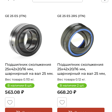
Подшипник скольжения 25х42х20/16 мм
Подшипник скольже
GE 25 ES (ITN)
GE 25 ES 2RS (ITN)
Подшипник GE 25 ES ITN, скольжения 25х42х20/16 мм, ша
Подшипник GE 25 ES 2RS ITN,
Подшипник скольжения
Подшипник скольжения
25х42х20/16 мм,
25х42х20/16 мм,
шарнирный на вал 25 мм.
шарнирный на вал 25 мм,
Артикул GE...
закрытый. ...
Вес товара 0.113 кг.
Вес товара 0.12 кг.
В наличии
6
шт.
В наличии
2
шт.
563.08 ₽
668.20 ₽