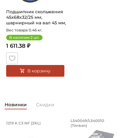
Статическая грузоподъёмность "Сo":
Подшипник скольжения
640 кН
45х68х32/25 мм,
шарнирный на вал 45 мм,
Тип посадочного отверстия на вал:
закрытый. ...
Вес товара 0.46 кг.
Круг
В наличии
2
шт.
1 611.38 ₽
Тип наружного кольца:
Цилиндрическое
Вид уплотнения:
В корзину
Без уплотнения
Способ фиксации на вал:
Натяг
Новинки
Скидки
Смазка:
Паз для смазки во внешнем кольце
Подшипник 95х170х32 мм, шариковый 
Подшипник 196,85х
L540049/L540010
1219 K C3 NF (ZKL)
5
(Timken)
Страна происхождения:
Подшипник 95х170х32 мм, шариковый двухрядный, кони
Подшипник 196,85х254х27,78
П
Индия