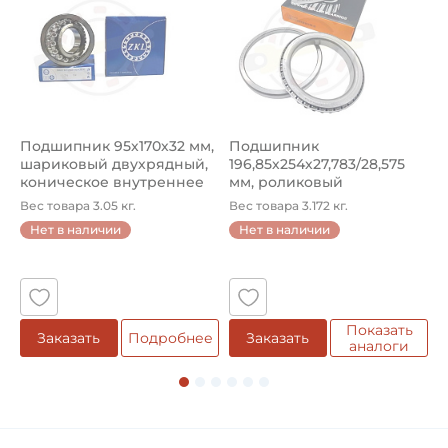
Подшипник 95х170х32 мм,
Подшипник
П
шариковый двухрядный,
196,85х254х27,783/28,575
ш
коническое внутреннее
мм, роликовый
у
кол...
однорядный конический
8
Вес товара 3.05 кг.
Вес товара 3.172 кг.
В
...
Нет в наличии
Нет в наличии
5
Показать
Заказать
Подробнее
Заказать
аналоги