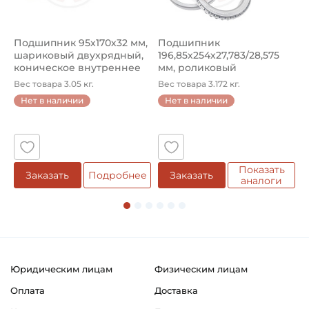
Тип наружного кольца:
Цилиндрическое
Подшипник 95х170х32 мм,
Подшипник
П
шариковый двухрядный,
196,85х254х27,783/28,575
ш
Вид уплотнения:
коническое внутреннее
мм, роликовый
у
Уплотнение 2RS
кол...
однорядный конический
8
Вес товара 3.05 кг.
Вес товара 3.172 кг.
В
...
Нет в наличии
Нет в наличии
Способ фиксации на вал:
5
Натяг
Смазка:
Паз для смазки во внешнем кольце
Показать
е
Заказать
Подробнее
Заказать
аналоги
Страна происхождения:
Индия
Юридическим лицам
Физическим лицам
Оплата
Доставка