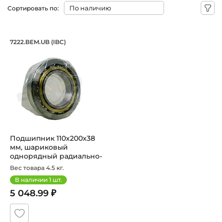
Сортировать по:
Подшипник 110х200х38 мм, шариковый
7222.BEM.UB (IBC)
Подшипник 7222.BEM.UB IBC шариковый однорядный ради
Подшипник 110х200х38
мм, шариковый
однорядный радиально-
упорный на вал ...
Вес товара 4.5 кг.
В наличии
1
шт.
5 048.99 ₽