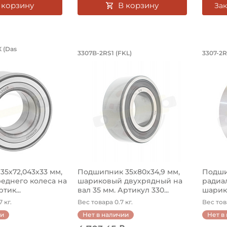
 корзину
В корзину
Зак
ик 35х72,043х33 мм, ступицы передн
Подшипник 35х80х34,9 м
Под
 (Das
3307B-2RS1 (FKL)
3307-2R
тупицы DLB2 0053 ADX Das Lager заднего колеса на вал 35 м
Подшипник 3307B-2RS FKL, шариковый
Подши
5х72,043х33 мм,
Подшипник 35х80х34,9 мм,
Подши
еднего колеса на
шариковый двухрядный на
радиа
тик...
вал 35 мм. Артикул 330...
шарик
вал ...
 кг.
Вес товара 0.7 кг.
Вес тов
ии
Нет в наличии
Нет в