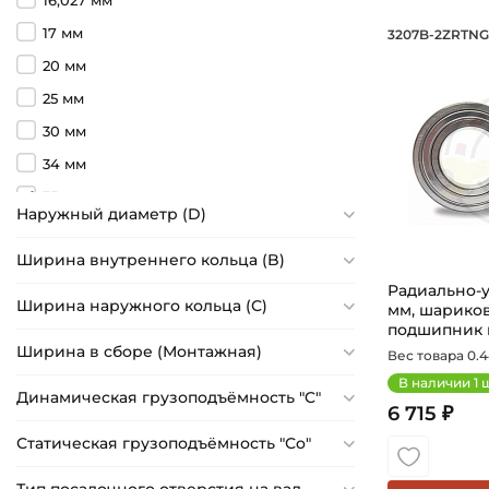
16,027 мм
Радиал
17 мм
3207B-2ZRTNG
Подшипник 
20 мм
25 мм
30 мм
34 мм
35 мм
Наружный диаметр (D)
38 мм
Ширина внутреннего кольца (B)
38,1 мм
Радиально-
40 мм
Ширина наружного кольца (С)
мм, шарико
43 мм
подшипник на
Ширина в сборе (Монтажная)
Вес товара 0.4
45 мм
В наличии
1
ш
55 мм
Динамическая грузоподъёмность "C"
6 715 ₽
60 мм
Статическая грузоподъёмность "Сo"
65 мм