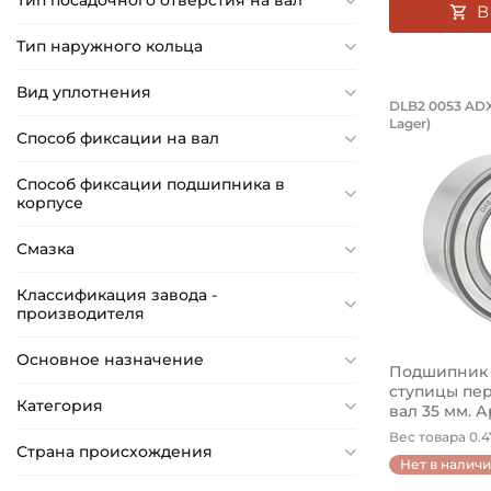
Тип посадочного отверстия на вал
В
Тип наружного кольца
Вид уплотнения
Подшипн
DLB2 0053 ADX
Lager)
Подшипник с
Способ фиксации на вал
Способ фиксации подшипника в
корпусе
Смазка
Классификация завода -
производителя
Основное назначение
Подшипник 3
ступицы пер
Категория
вал 35 мм. Ар
Вес товара 0.47
Страна происхождения
Нет в налич