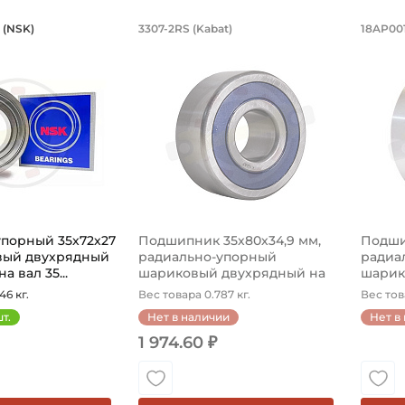
ьно-упорный 35х72х27 мм, шариковый
Подшипник 35х80х34,9 м
Под
 (NSK)
3307-2RS (Kabat)
18AP001
3207B-2ZRTNG NSK предназначен для сельскохозяйственн
Подшипник 3307-2RS Kabat радиальн
Подши
упорный 35х72х27
Подшипник 35х80х34,9 мм,
Подши
вый двухрядный
радиально-упорный
радиа
 вал 35...
шариковый двухрядный на
шарик
вал ...
вал ...
46 кг.
Вес товара 0.787 кг.
Вес това
т.
Нет в наличии
Нет в
1 974.60 ₽