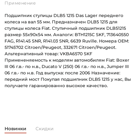
Применение
Подшипник ступицы DLB5 1215 Das Lager переднего
колеса на вал 55 мм. Предназначен DLB5 1215 для
ступицы колеса Fiat. Ступичный подшипник DLB51215
размер 55х90х54 мм. Аналоги: BTH1215C SKF, 713640550
FAG, R141.45 SNR, R141.03 SNR, 6639 Ruville. Номера OEM:
51745702 Citroen/Peugeot, 332671 Citroen/Peugeot.
Альтернативный товар: VKBA6570 SKF
Примененяемость к моделям автомобилям Fiat: Boxer
III 06 г.в.- по н.в., Ducato V (250) 06 г.в.- по н.в., Jumper III
06 г.в.- по н.в. Год выпуска: после 2006 Назначение:
передний мост Покупая подшипник DLB5 1215 у нас, Вы
получаете гаранированно высокое качество.
Внутренний диаметр (d):
Основное назначение:
55 мм
Для ступицы колеса
Наружный диаметр (D):
Категория:
90 мм
Автомобильная
Новинки
Скидки
Ширина внутреннего кольца (B):
Для автомобилей: