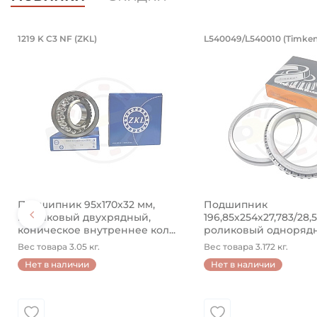
PB16.LV (BBC-R)
4890 (Kramp)
кованный. Артикул 94871 (Kramp)
водной 8x50 мм, оцинкованный. Арт
Подшипник 95х170х32 мм, шариковы
Подшипник 19
1219 K C3 NF (ZKL)
L540049/L540010 (Timken
ый.
й разводной 8x50 мм, оцинкованный.
Подшипник 95х170х32 мм, шариковый двухрядный, к
Подшипник 196,85х2
Подшипник 95х170х32 мм,
Подшипник
шариковый двухрядный,
196,85х254х27,783/28,
коническое внутреннее кол...
роликовый одноряд
конический ...
Вес товара 3.05 кг.
Вес товара 3.172 кг.
Нет в наличии
Нет в наличии