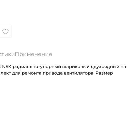
стики
Применение
 NSK радиально-упорный шариковый двухрядный на
плект для ремонта привода вентилятора. Размер
60 мм
Универсального назначения
130 мм
Сельскохозяйственная
а (B):
54 мм
(С):
54 мм