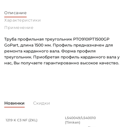
Описание
Характеристики
Применение
Труба профильная треугольник PTO910IPT1500GP
GoPart, длина 1500 мм. Профиль предназначен для
ремонта карданного вала. Форма профиля
треугольник. Приобретая профиль карданного вала у
нас, Вы получаете гарантированно высокое качество.
Длина профиля:
Основное назначение:
1500 мм
Для сельскохозяйственной техники
Форма профиля:
Категория:
Треугольник
Сельскохозяйственная
Новинки
Скидки
Смазка:
Возможность дополнительной смазки
, оцинкованный. Артикул 94871 (Kramp
разводной 8x50 мм, оцинкованный. Арт
Подшипник 95х170х32 мм, шариковый 
Подшипник 196,85х
L540049/L540010
1219 K C3 NF (ZKL)
5
(Timken)
оцинкованный.
рямой разводной 8x50 мм, оцинкованный.
Подшипник 95х170х32 мм, шариковый двухрядный, кони
Подшипник 196,85х254х27,78
П