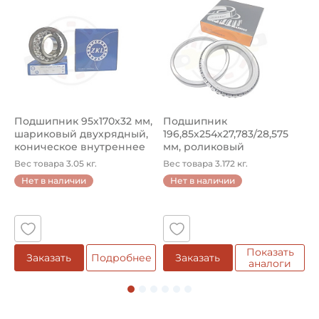
Классификация завода - производителя:
PTO 10
Страна происхождения:
Турция
Подшипник 95х170х32 мм,
Подшипник
П
шариковый двухрядный,
196,85х254х27,783/28,575
ш
коническое внутреннее
мм, роликовый
у
кол...
однорядный конический
8
Вес товара 3.05 кг.
Вес товара 3.172 кг.
В
...
Нет в наличии
Нет в наличии
5
Показать
е
Заказать
Подробнее
Заказать
аналоги