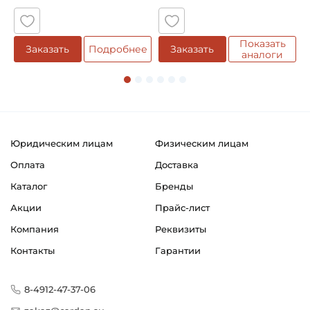
Материал:
Сталь
Показать
е
Заказать
Подробнее
Заказать
аналоги
Классификация завода - производителя:
Подшипниковые узлы в сборе типа Y
Страна происхождения:
Сербия
Юридическим лицам
Физическим лицам
Оплата
Доставка
Каталог
Бренды
Акции
Прайс-лист
Компания
Реквизиты
Контакты
Гарантии
8-4912-47-37-06