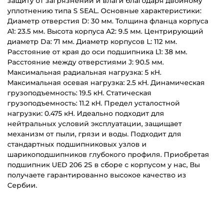
защиту от загрязнений и влаги благодаря двойному
уплотнению типа S SEAL. Основные характеристики:
Диаметр отверстия D: 30 мм. Толщина фланца корпуса
A1: 23.5 мм. Высота корпуса A2: 9.5 мм. Центрирующий
диаметр Da: 71 мм. Диаметр корпусов L: 112 мм.
Расстояние от края до оси подшипника L1: 38 мм.
Расстояние между отверстиями J: 90.5 мм.
Максимальная радиальная нагрузка: 5 кН.
Максимальная осевая нагрузка: 2.5 кН. Динамическая
грузоподъемность: 19.5 кН. Статическая
грузоподъемность: 11.2 кН. Предел усталостной
нагрузки: 0.475 кН. Идеально подходит для
нейтральных условий эксплуатации, защищает
механизм от пыли, грязи и воды. Подходит для
стандартных подшипниковых узлов и
шарикоподшипников глубокого профиля. Приобретая
подшипник UED 206 2S в сборе с корпусом у нас, Вы
получаете гарантированно высокое качество из
Сербии.
UED206-2S_(FKL)_Passport_EN.pdf
Внутренний диаметр (d):
Основное назначение:
Скачать (980.67 кб)
30 мм
Для сельскохозяйственной техники