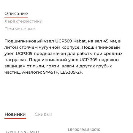
Описание
Характеристики
Применение
Подшипниковый узел UCP309 Kabat, на вал 45 мм, в
литом стоячем чугунном корпусе. Подшипниковый
узел UCP309 предназначен для работы при средних
нагрузках. Подшипниковый узел UCP 309 надежно
защищен от пыли, грязи, влаги и других грубых
частиц. Аналоги: SY45TF, LES309-2F.
Внутренний диаметр (d):
Основное назначение:
45 мм
Для сельскохозяйственной техники
Тип корпуса:
Категория:
Стоячий литой корпус
Сельскохозяйственная
Новинки
Скидки
Тип посадочного отверстия на вал:
Круг
, оцинкованный. Артикул 94871 (Kramp
разводной 8x50 мм, оцинкованный. Арт
Подшипник 95х170х32 мм, шариковый 
Подшипник 196,85х
L540049/L540010
1219 K C3 NF (ZKL)
5