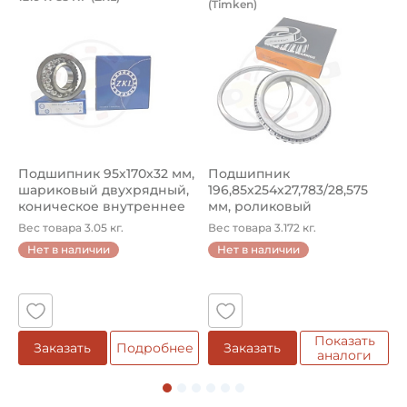
(Timken)
оцинкованный.
рямой разводной 8x50 мм, оцинкованный.
Подшипник 95х170х32 мм, шариковый двухрядный, кони
Подшипник 196,85х254х27,78
П
Тип наружного кольца:
Сферическое
Способ фиксации на вал:
Стопорный винт
Смазка:
Возможность дополнительной смазки
Подшипник 95х170х32 мм,
Подшипник
П
шариковый двухрядный,
196,85х254х27,783/28,575
ш
Материал:
коническое внутреннее
мм, роликовый
у
Чугун
кол...
однорядный конический
8
Вес товара 3.05 кг.
Вес товара 3.172 кг.
В
...
Нет в наличии
Нет в наличии
Страна происхождения:
5
Малайзия
Показать
е
Заказать
Подробнее
Заказать
аналоги