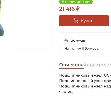
В наличии 1 шт.
21 416 ₽
Купить
Бонусы
Начислим 0 бонусов.
Описание
Характери
Подшипниковый узел UCP 2
Подшипниковый узел пред
Подшипниковый узел наде
частиц.
Внутренний диаметр (d):
Основное назначение:
Тип корпуса:
Категория: