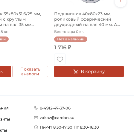
35х80х51,6/25 мм,
Подшипник 40х80х23 мм,
 с круглым
роликовый сферический
 на вал 35 мм...
двухрядный на вал 40 мм. А...
8 кг.
Вес товара 0 кг.
чии
Нет в наличии
1 716 ₽
Показать
В корзину
ть
аналоги
ания
8-4912-47-37-06
zakaz@cardan.su
изиты
Пн-Чт 8:30-17:30 Пт 8:30-16:30
кты