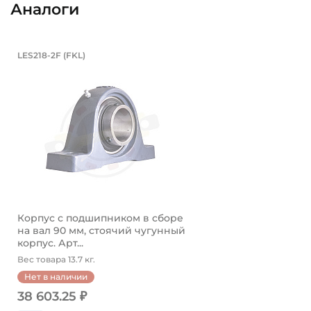
Аналоги
Корпус с подшипником в сборе на 
LES218-2F (FKL)
Корпус с подшипником в сборе LES218-2F FKL со ст
Корпус с подшипником в сборе
на вал 90 мм, стоячий чугунный
корпус. Арт...
Вес товара 13.7 кг.
Нет в наличии
38 603.25 ₽