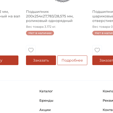
2 мм,
Подшипник
Подшипник 
ый на вал
200х254х27,783/28,575 мм,
шариковый
роликовый однорядный
отверстием
конический на ...
Вес товара 3.172 кг.
Вес товара 0.
Нет в наличии
Нет в нали
у
Заказать
Подробнее
Заказа
Каталог
Комп
Бренды
Рекв
Акции
Конта