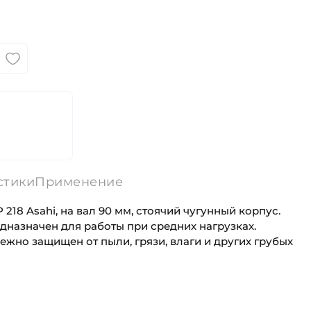
стики
Применение
18 Asahi, на вал 90 мм, стоячий чугунный корпус.
назначен для работы при средних нагрузках.
жно защищен от пыли, грязи, влаги и других грубых
90 мм
Для промышленного оборудования
Стоячий литой корпус
Промышленная