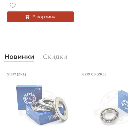
В корзину
Новинки
Скидки
Подшипник 85х150х49 мм, шариков
Подшипник 95
51317 (ZKL)
6219 C3 (ZKL)
Подшипник 85х150х49 мм, шариковый однорядный у
Подшипник 95х170х3