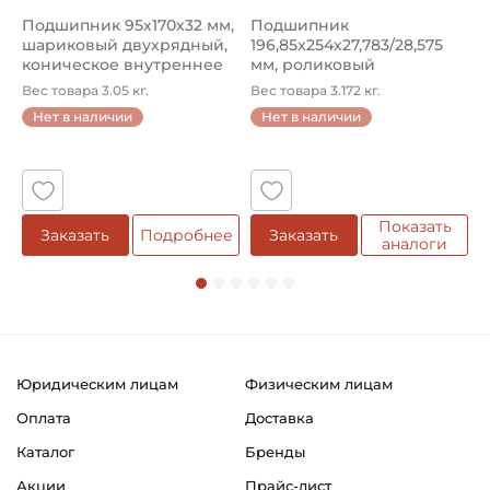
Подшипник 95х170х32 мм,
Подшипник
П
шариковый двухрядный,
196,85х254х27,783/28,575
ш
коническое внутреннее
мм, роликовый
у
кол...
однорядный конический
8
Вес товара 3.05 кг.
Вес товара 3.172 кг.
В
...
Нет в наличии
Нет в наличии
5
Показать
Заказать
Подробнее
Заказать
аналоги
Юридическим лицам
Физическим лицам
Оплата
Доставка
Каталог
Бренды
Акции
Прайс-лист