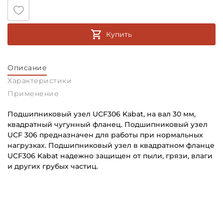
Купить
Описание
Характеристики
Применение
Подшипниковый узел UCF306 Kabat, на вал 30 мм,
квадратный чугунный фланец. Подшипниковый узел
UCF 306 предназначен для работы при нормальных
нагрузках. Подшипниковый узел в квадратном фланце
UCF306 Kabat надежно защищен от пыли, грязи, влаги
и других грубых частиц.
Внутренний диаметр (d):
Основное назначение:
30 мм
Для промышленного оборудования
Тип корпуса:
Категория: