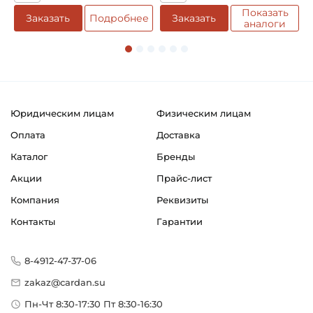
Чугун
Показать
е
Заказать
Подробнее
Заказать
аналоги
Классификация завода - производителя:
Запасные части KABAT для сельхозтехники
Страна происхождения:
Китай
Юридическим лицам
Физическим лицам
Оплата
Доставка
Каталог
Бренды
Акции
Прайс-лист
Компания
Реквизиты
Контакты
Гарантии
8-4912-47-37-06
zakaz@cardan.su
Пн-Чт 8:30-17:30 Пт 8:30-16:30