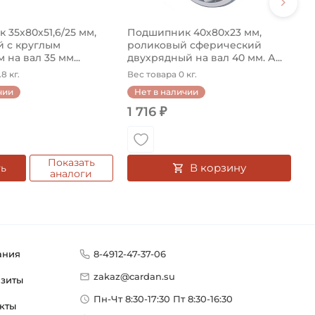
35х80х51,6/25 мм,
Подшипник 40х80х23 мм,
 с круглым
роликовый сферический
 на вал 35 мм...
двухрядный на вал 40 мм. А...
8 кг.
Вес товара 0 кг.
чии
Нет в наличии
1 716 ₽
Показать
В корзину
ть
аналоги
ания
8-4912-47-37-06
zakaz@cardan.su
изиты
Пн-Чт 8:30-17:30 Пт 8:30-16:30
кты