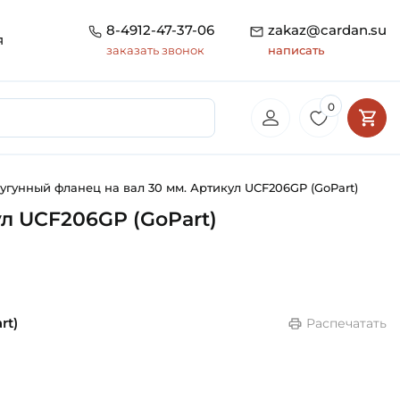
8-4912-47-37-06
zakaz@cardan.su
я
заказать звонок
написать
0
гунный фланец на вал 30 мм. Артикул UCF206GP (GoPart)
л UCF206GP (GoPart)
rt)
Распечатать