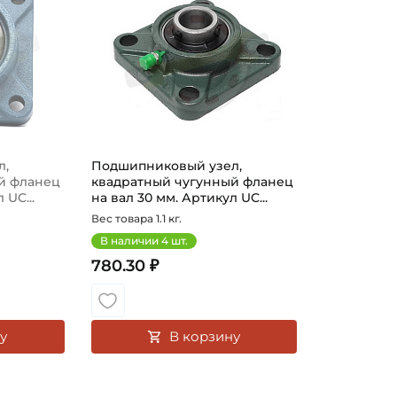
Способ фиксации на вал:
Смазка:
Материал:
Страна происхождения:
л,
Подшипниковый узел,
й фланец
квадратный чугунный фланец
 UC...
на вал 30 мм. Артикул UC...
Вес товара 1.1 кг.
В наличии
4
шт.
780.30 ₽
у
В корзину