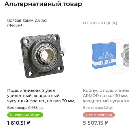
Альтернативный товар
Подшипниковый узел усиленный, к
Корпус с под
UCF206-30MM-GA-AG
LEFG206-TDT (FKL)
(Neovert)
UCF206-30MM-GA-AG Neovert - усиленный подшипнико
Корпус с подшипник
Подшипниковый узел
Корпус с подшипник
усиленный, квадратный
ARMOR на вал 30 мм,
чугунный фланец на вал 30 мм,
квадратный чугунный 
...
Вес товара 0.968 кг.
Вес товара 1.2 кг.
В наличии
35
шт.
Нет в наличии
1 610.51 ₽
5 507.15 ₽