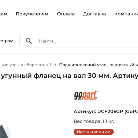
кам
Покупателям
Оплата
Доставка
Компани
метрам
ые узлы в сборе типа Y
/
Подшипниковый узел, квадратный чу
гунный фланец на вал 30 мм. Артику
gopart
Артикул: UCF206GP (GoPa
Вес товара: 1.1 кг.
Нет в наличии