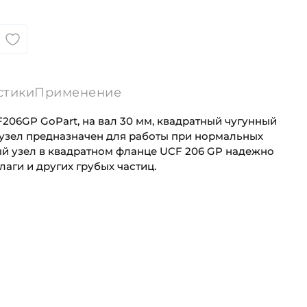
стики
Применение
06GP GoPart, на вал 30 мм, квадратный чугунный
узел предназначен для работы при нормальных
й узел в квадратном фланце UCF 206 GP надежно
лаги и других грубых частиц.
30 мм
Для сельскохозяйственной техники
Квадратный литой корпус
Сельскохозяйственная
я на вал:
Круг
нец. Артикул LEF206-2F (FKL)
ц на вал 30 мм. Артикул UCF206 (As
атный чугунный фланец на вал 30 мм
Сферическое
ел LEF206 2F предназначен для работы при средних нагр
анец. Подшипниковый узел предназначен для работы пр
t на вал 30 мм, квадратный чугунный фланец предназнач