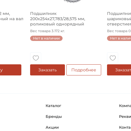
2 мм,
Подшипник
Подшипник 
ый на вал
200х254х27,783/28,575 мм,
шариковый
роликовый однорядный
отверстием
конический на ...
Вес товара 3.172 кг.
Вес товара 0.
Нет в наличии
Нет в нали
у
Заказать
Подробнее
Заказа
Каталог
Комп
Бренды
Рекв
Акции
Конта