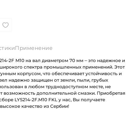
стики
Применение
14-2F M10 на вал диаметром 70 мм – это надежное и
 широкого спектра промышленных применений. Этот
гунным корпусом, что обеспечивает устойчивость и
зел надежно защищен от земли, пыли, грубых
пользован в любом труднодоступном месте, не
еет возможность дополнительной смазки. Приобретая
боре LYS214-2F.M10 FKL у нас, Вы получаете
высокое качество из Сербии!
70 мм
Для сельскохозяйственной техники
ность "C":
62,4 кН
Сельскохозяйственная