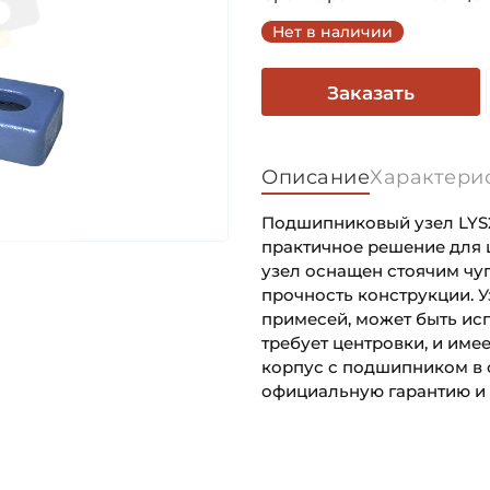
Нет в наличии
Заказать
Описание
Характери
Подшипниковый узел LYS2
практичное решение для
узел оснащен стоячим чу
прочность конструкции. У
примесей, может быть ис
требует центровки, и им
корпус с подшипником в с
официальную гарантию и 
Внутренний диаметр (d):
Основное назначение:
Динамическая грузоподъём
Категория: