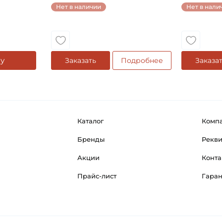
Нет в наличии
Нет в нали
Классификация завода - п
Страна происхождения:
у
Заказать
Подробнее
Заказа
Каталог
Комп
Бренды
Рекв
Акции
Конта
Прайс-лист
Гара