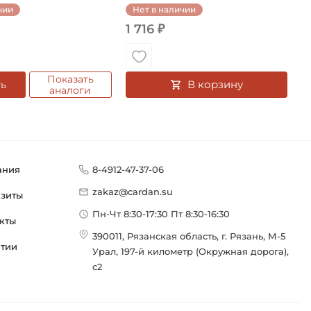
чии
Нет в наличии
роизводителя:
Подшипниковые узлы в сборе типа Y
1 716 ₽
Сербия
Показать
В корзину
ть
аналоги
ания
8-4912-47-37-06
zakaz@cardan.su
изиты
Пн-Чт 8:30-17:30 Пт 8:30-16:30
кты
390011, Рязанская область, г. Рязань, М-5
нтии
Урал, 197-й километр (Окружная дорога),
с2