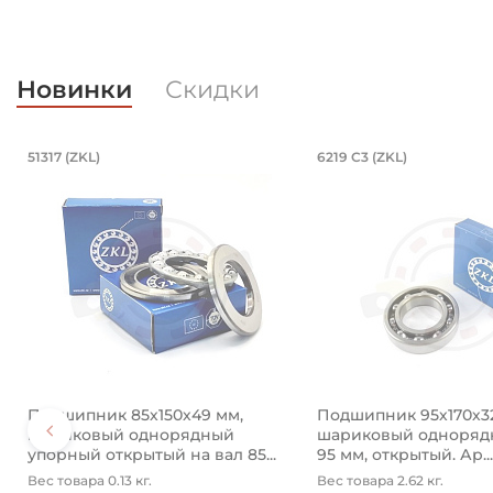
Новинки
Скидки
4850 (Kramp)
нкованный. Артикул 94840 (Kramp)
/23 мм, шарнирный на вал 35 мм. Ар
Подшипник 85х150х49 мм, шариков
Подшипник 95
51317 (ZKL)
6219 C3 (ZKL)
ный.
ом 35х62х35/23 мм. Артикул GEH 35 ES 2RS (PDT).
Подшипник 85х150х49 мм, шариковый однорядный у
Подшипник 95х170х3
Подшипник 85х150х49 мм,
Подшипник 95х170х3
шариковый однорядный
шариковый однорядн
упорный открытый на вал 85...
95 мм, открытый. Ар...
Вес товара 0.13 кг.
Вес товара 2.62 кг.