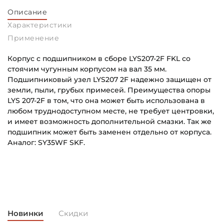
Описание
Характеристики
Применение
Корпус с подшипником в сборе LYS207-2F FKL со
стоячим чугунным корпусом на вал 35 мм.
Подшипниковый узел LYS207 2F надежно защищен от
земли, пыли, грубых примесей. Преимущества опоры
LYS 207-2F в том, что она может быть использована в
любом труднодоступном месте, не требует центровки,
и имеет возможность дополнительной смазки. Так же
подшипник может быть заменен отдельно от корпуса.
Аналог: SY35WF SKF.
Внутренний диаметр (d):
Основное назначение:
35 мм
Для сельскохозяйственной техники
Тип корпуса:
Категория:
Стоячий литой корпус
Сельскохозяйственная
Новинки
Скидки
Тип посадочного отверстия на вал: