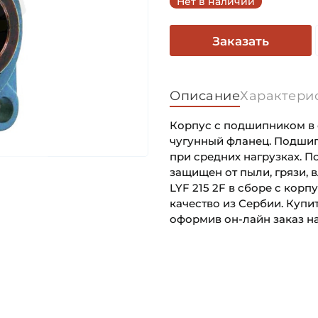
Нет в наличии
Заказать
Описание
Характери
Корпус с подшипником в с
чугунный фланец. Подшип
при средних нагрузках. П
защищен от пыли, грязи, 
LYF 215 2F в сборе с кор
качество из Сербии. Купи
оформив он-лайн заказ на
Внутренний диаметр (d):
Основное назначение:
Тип корпуса:
Категория:
Тип посадочного отверсти