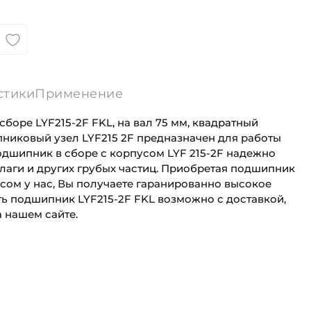
стики
Применение
боре LYF215-2F FKL, на вал 75 мм, квадратный
никовый узел LYF215 2F предназначен для работы
одшипник в сборе с корпусом LYF 215-2F надежно
влаги и других грубых частиц. Приобретая подшипник
пусом у нас, Вы получаете гаранированно высокое
ть подшипник LYF215-2F FKL возможно с доставкой,
 нашем сайте.
75 мм
Для сельскохозяйственной техники
Квадратный литой корпус
Сельскохозяйственная
я на вал:
Круг