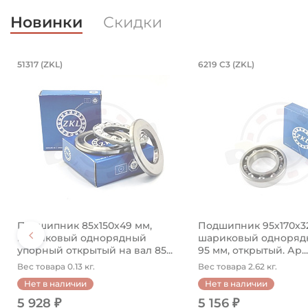
Новинки
Скидки
4850 (Kramp)
нкованный. Артикул 94840 (Kramp)
/23 мм, шарнирный на вал 35 мм. Ар
Подшипник 85х150х49 мм, шариков
Подшипник 95
51317 (ZKL)
6219 C3 (ZKL)
ный.
ом 35х62х35/23 мм. Артикул GEH 35 ES 2RS (PDT).
Подшипник 85х150х49 мм, шариковый однорядный у
Подшипник 95х170х3
Подшипник 85х150х49 мм,
Подшипник 95х170х3
шариковый однорядный
шариковый однорядн
упорный открытый на вал 85...
95 мм, открытый. Ар...
Вес товара 0.13 кг.
Вес товара 2.62 кг.
Нет в наличии
Нет в наличии
5 928 ₽
5 156 ₽