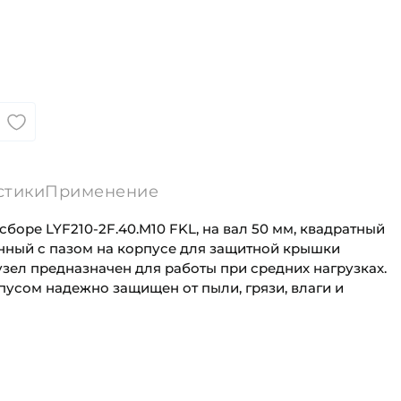
стики
Применение
боре LYF210-2F.40.M10 FKL, на вал 50 мм, квадратный
нный с пазом на корпусе для защитной крышки
зел предназначен для работы при средних нагрузках.
пусом надежно защищен от пыли, грязи, влаги и
50 мм
Для сельскохозяйственной техники
Квадратный литой корпус
Сельскохозяйственная