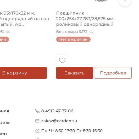
 95х170х32 мм,
Подшипник
 однорядный на вал
200х254х27,783/28,575 мм,
ытый. Ар...
роликовый однорядный
конический на ...
62 кг.
Вес товара 3.172 кг.
чии
Нет в наличии
В корзину
Заказать
Подробнее
ания
8-4912-47-37-06
zakaz@cardan.su
изиты
Пн-Чт 8:30-17:30 Пт 8:30-16:30
кты