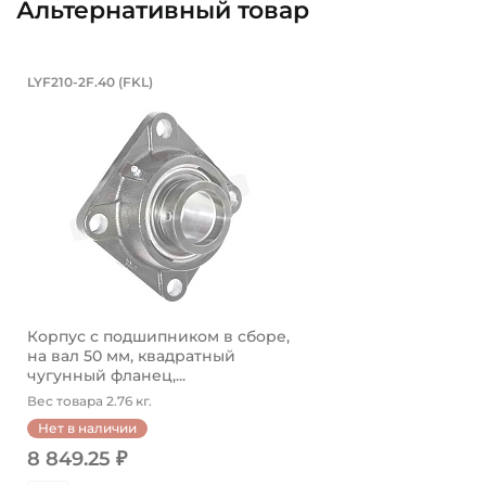
Альтернативный товар
Корпус с подшипником в сборе, на
LYF210-2F.40 (FKL)
Корпус с подшипником в сборе LYF210-2F.40 FKL, на
Корпус с подшипником в сборе,
на вал 50 мм, квадратный
чугунный фланец,...
Вес товара 2.76 кг.
Нет в наличии
8 849.25 ₽