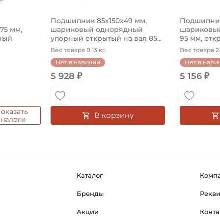
Подшипник 85х150х49 мм,
Подшипник
575 мм,
шариковый однорядный
шариковый
ный
упорный открытый на вал 85...
95 мм, откр
Вес товара 0.13 кг.
Вес товара 2.
Нет в наличии
Нет в нали
5 928 ₽
5 156 ₽
оказать
В корзину
аналоги
Каталог
Комп
Бренды
Рекв
Акции
Конта