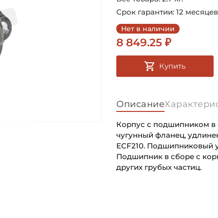
Срок гарантии: 12 месяцев
Нет в наличии
8 849.25 ₽
Купить
Описание
Характери
Корпус с подшипником в с
чугунный фланец, удлине
ECF210. Подшипниковый у
Подшипник в сборе с кор
других грубых частиц.
Внутренний диаметр (d):
Основное назначение:
Тип корпуса:
Категория: