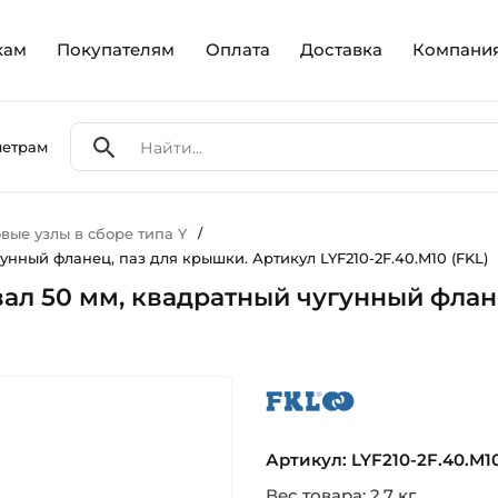
кам
Покупателям
Оплата
Доставка
Компани
метрам
ые узлы в сборе типа Y
/
унный фланец, паз для крышки. Артикул LYF210-2F.40.M10 (FKL)
ал 50 мм, квадратный чугунный флане
fkl
Артикул: LYF210-2F.40.M10
Вес товара: 2.7 кг.