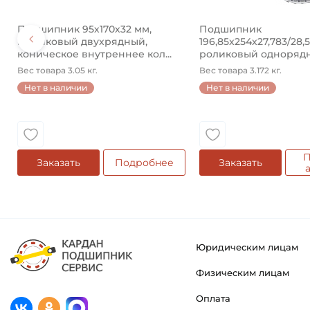
Подшипник 95х170х32 мм,
Подшипник
шариковый двухрядный,
196,85х254х27,783/28,
коническое внутреннее кол...
роликовый одноряд
конический ...
Вес товара 3.05 кг.
Вес товара 3.172 кг.
Нет в наличии
Нет в наличии
П
Заказать
Подробнее
Заказать
Юридическим лицам
Физическим лицам
Оплата