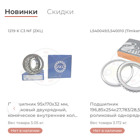
Новинки
Скидки
PB16.LV (BBC-R)
4890 (Kramp)
кованный. Артикул 94871 (Kramp)
водной 8x50 мм, оцинкованный. Арт
Подшипник 95х170х32 мм, шариковы
Подшипник 19
1219 K C3 NF (ZKL)
L540049/L540010 (Timken
ый.
й разводной 8x50 мм, оцинкованный.
Подшипник 95х170х32 мм, шариковый двухрядный, к
Подшипник 196,85х2
Подшипник 95х170х32 мм,
Подшипник
шариковый двухрядный,
196,85х254х27,783/28,
коническое внутреннее кол...
роликовый одноряд
конический ...
Вес товара 3.05 кг.
Вес товара 3.172 кг.
Нет в наличии
Нет в наличии