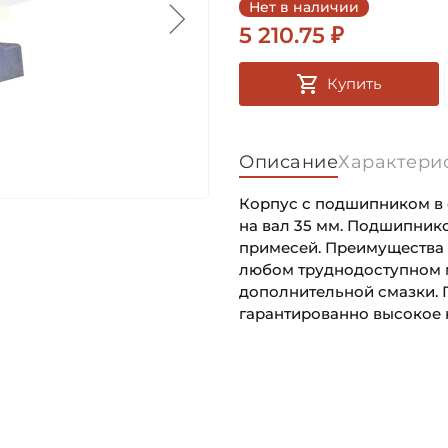
Нет в наличии
5 210.75 ₽
Купить
Описание
Характери
Корпус с подшипником в 
на вал 35 мм. Подшипник
примесей. Преимущества о
любом труднодоступном м
дополнительной смазки. 
гарантированно высокое 
Внутренний диаметр (d):
Основное назначение:
Тип корпуса:
Категория:
Тип посадочного отверсти