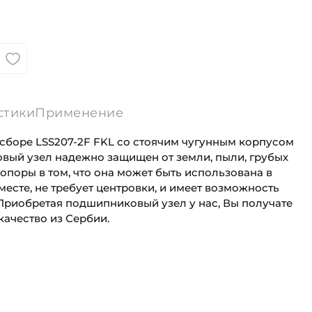
стики
Применение
сборе LSS207-2F FKL со стоячим чугунным корпусом
овый узел надежно защищен от земли, пыли, грубых
поры в том, что она может быть использована в
есте, не требует центровки, и имеет возможность
Приобретая подшипниковый узел у нас, Вы получате
качество из Сербии.
35 мм
Для сельскохозяйственной техники
Стоячий литой корпус
Сельскохозяйственная
я на вал:
Круг