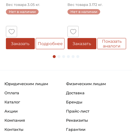
кол...
однорядный конический
8
Вес товара 3.05 кг.
Вес товара 3.172 кг.
В
...
Нет в наличии
Нет в наличии
5
Показать
Заказать
Подробнее
Заказать
аналоги
Юридическим лицам
Физическим лицам
Оплата
Доставка
Каталог
Бренды
Акции
Прайс-лист
Компания
Реквизиты
Контакты
Гарантии