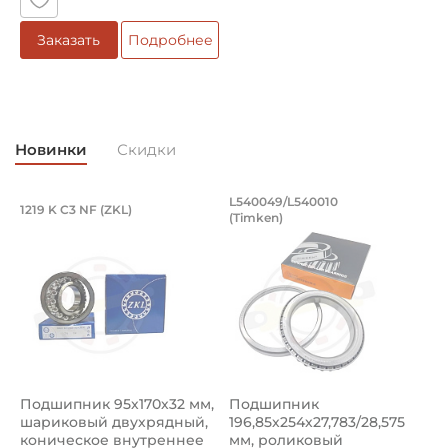
Материал:
Заказать
Подробнее
Чугун
Классификация завода - производителя:
Подшипниковые узлы в сборе типа Y
Новинки
Скидки
Страна происхождения:
Сербия
Подшипник 95х170х32 мм, шариковый 
Подшипник 196,85х
L540049/L540010
1219 K C3 NF (ZKL)
5
(Timken)
Подшипник 95х170х32 мм, шариковый двухрядный, кони
Подшипник 196,85х254х27,78
П
Подшипник 95х170х32 мм,
Подшипник
П
шариковый двухрядный,
196,85х254х27,783/28,575
ш
коническое внутреннее
мм, роликовый
у