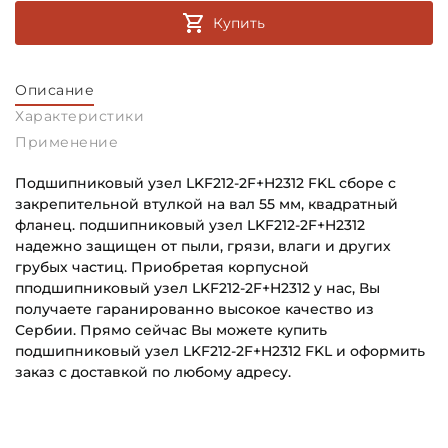
Купить
Описание
Характеристики
Применение
Подшипниковый узел LKF212-2F+H2312 FKL сборе с
закрепительной втулкой на вал 55 мм, квадратный
фланец. подшипниковый узел LKF212-2F+H2312
надежно защищен от пыли, грязи, влаги и других
грубых частиц. Приобретая корпусной
пподшипниковый узел LKF212-2F+H2312 у нас, Вы
получаете гаранированно высокое качество из
Сербии. Прямо сейчас Вы можете купить
подшипниковый узел LKF212-2F+H2312 FKL и оформить
заказ с доставкой по любому адресу.
Внутренний диаметр (d):
Основное назначение:
55 мм
Для сельскохозяйственной техники