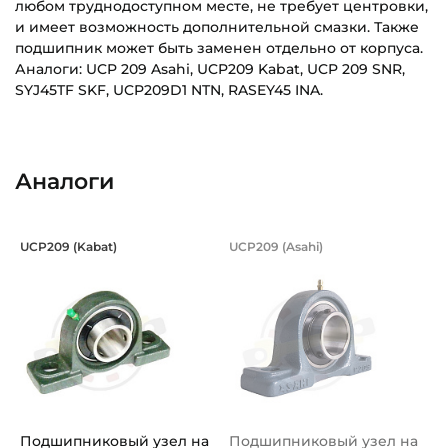
любом труднодоступном месте, не требует центровки,
и имеет возможность дополнительной смазки. Также
подшипник может быть заменен отдельно от корпуса.
Аналоги: UCP 209 Asahi, UCP209 Kabat, UCP 209 SNR,
SYJ45TF SKF, UCP209D1 NTN, RASEY45 INA.
LES209-2F_(FKL)_Эскиз_RU.pdf
Внутренний диаметр (d):
Основное назначение:
Скачать (354.88 кб)
45 мм
Для сельскохозяйственной техники
Аналоги
Ширина внутреннего кольца (B):
Категория:
49,2 мм
Сельскохозяйственная
Подшипниковый узел на вал 45 мм, в
Подшипниковый узе
UCP209 (Kabat)
UCP209 (Asahi)
Динамическая грузоподъёмность "C":
Подшипниковый узел UCP 209 Kabat, на вал 45 мм, в лит
UCP 209 - подшипниковый узе
33,2 кН
Статическая грузоподъёмность "Сo":
21,6 кН
Тип корпуса:
Стоячий литой корпус
Подшипниковый узел на
Подшипниковый узел на
Тип посадочного отверстия на вал: