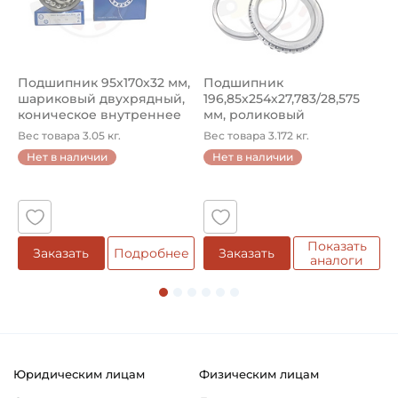
Подшипник 95х170х32 мм,
Подшипник
П
шариковый двухрядный,
196,85х254х27,783/28,575
ш
коническое внутреннее
мм, роликовый
у
кол...
однорядный конический
8
Вес товара 3.05 кг.
Вес товара 3.172 кг.
В
...
Нет в наличии
Нет в наличии
5
Показать
Заказать
Подробнее
Заказать
аналоги
Юридическим лицам
Физическим лицам