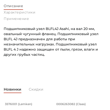
Описание
Характеристики
Применение
Подшипниковый узел BLFL4J Asahi, на вал 20 мм,
овальный чугунный фланец. Подшипниковый узел
BLFL 4J предназначен для работы при
незначительных нагрузках. Подшипниковый узел
BLFL 4 J надежно защищен от пыли, грязи, влаги и
других грубых частиц.
Внутренний диаметр (d):
Основное назначение:
20 мм
Для промышленного оборудования
Тип корпуса:
Категория:
Овальный литой корпус
Промышленная
Новинки
Скидки
Тип посадочного отверстия на вал:
Круг
, оцинкованный. Артикул 94428 (Kram
разводной 8x90 мм, оцинкованный. Ар
Колесо прикатывающее в сборе D340/
Вал карданный. Арт
3576001 (Lemken)
0006263082 (Claas)
1
оцинкованный.
рямой разводной 8x90 мм, оцинкованный.
Колесо прикатывающее в сборе D340/13x50. Артикул 357
Вал карданный 0006263082 C
П