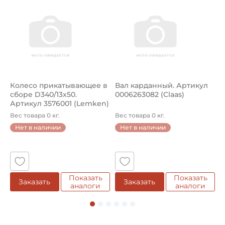
Тип наружного кольца:
Сферическое
Способ фиксации на вал:
Стопорный винт
Способ фиксации подшипника в корпусе:
Штифт центрирующий
Колесо прикатывающее в
Вал карданный. Артикул
П
сборе D340/13x50.
0006263082 (Claas)
ш
Смазка:
Артикул 3576001 (Lemken)
к
Возможность дополнительной смазки
к
Вес товара 0 кг.
Вес товара 0 кг.
В
Нет в наличии
Нет в наличии
Материал:
Чугун
Классификация завода - производителя:
Тип BLFL
Показать
Показать
е
Заказать
Заказать
аналоги
аналоги
Страна происхождения:
Япония