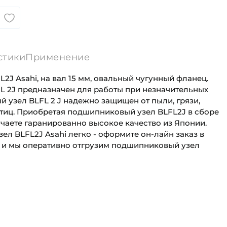
стики
Применение
J Asahi, на вал 15 мм, овальный чугунный фланец.
 2J предназначен для работы при незначительных
 узел BLFL 2 J надежно защищен от пыли, грязи,
стиц. Приобретая подшипниковый узел BLFL2J в сборе
учаете гаранированно высокое качество из Японии.
л BLFL2J Asahi легко - оформите он-лайн заказ в
 и мы оперативно отгрузим подшипниковый узел
15 мм
Для промышленного оборудования
Овальный литой корпус
Промышленная
я на вал:
Круг