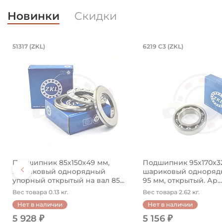
Новинки
Скидки
4850 (Kramp)
нкованный. Артикул 94840 (Kramp)
/23 мм, шарнирный на вал 35 мм. Ар
Подшипник 85х150х49 мм, шариков
Подшипник 95
51317 (ZKL)
6219 C3 (ZKL)
ный.
ом 35х62х35/23 мм. Артикул GEH 35 ES 2RS (PDT).
Подшипник 85х150х49 мм, шариковый однорядный у
Подшипник 95х170х3
Подшипник 85х150х49 мм,
Подшипник 95х170х3
шариковый однорядный
шариковый однорядн
упорный открытый на вал 85...
95 мм, открытый. Ар...
Вес товара 0.13 кг.
Вес товара 2.62 кг.
Нет в наличии
Нет в наличии
5 928 ₽
5 156 ₽