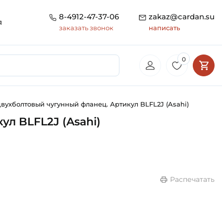
8-4912-47-37-06
zakaz@cardan.su
я
заказать звонок
написать
0
вухболтовый чугунный фланец. Артикул BLFL2J (Asahi)
л BLFL2J (Asahi)
Распечатать