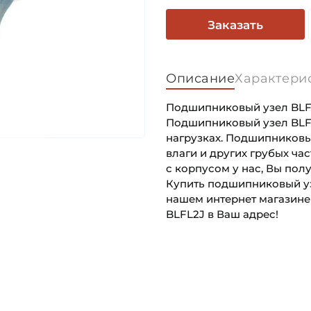
Заказать
Описание
Характери
Подшипниковый узел BLFL2
Подшипниковый узел BLFL
нагрузках. Подшипниковый
влаги и других грубых ча
с корпусом у нас, Вы пол
Купить подшипниковый узе
нашем интернет магазине
BLFL2J в Ваш адрес!
Внутренний диаметр (d):
Основное назначение:
Тип корпуса:
Категория:
Тип посадочного отверсти