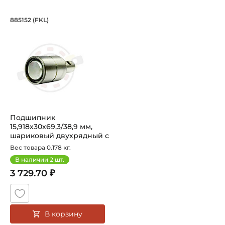
Подшипник 15,918х30х69,3/38,9 мм, ш
885152 (FKL)
Подшипник 885152 FKL шариковый двухрядный с валом с у
Подшипник
15,918х30х69,3/38,9 мм,
шариковый двухрядный с
валом 15,918 м...
Вес товара 0.178 кг.
В наличии
2
шт.
3 729.70 ₽
В корзину