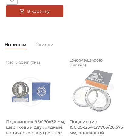
В корзину
Новинки
Скидки
Подшипник 95х170х32 мм, шариковый 
Подшипник 196,85х
L540049/L540010
1219 K C3 NF (ZKL)
5
(Timken)
Подшипник 95х170х32 мм, шариковый двухрядный, кони
Подшипник 196,85х254х27,78
П
Подшипник 95х170х32 мм,
Подшипник
П
шариковый двухрядный,
196,85х254х27,783/28,575
ш
коническое внутреннее
мм, роликовый
у