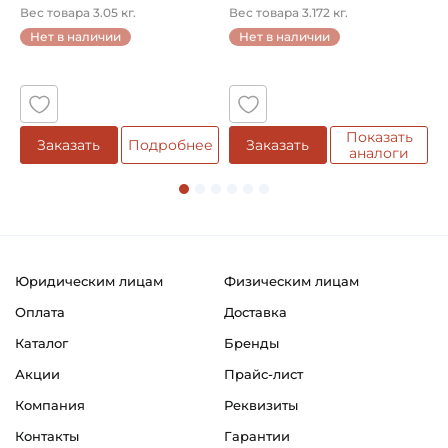
кол...
однорядный конический
8
Вес товара 3.05 кг.
Вес товара 3.172 кг.
В
...
Нет в наличии
Нет в наличии
5
Показать
Заказать
Подробнее
Заказать
аналоги
Юридическим лицам
Физическим лицам
Оплата
Доставка
Каталог
Бренды
Акции
Прайс-лист
Компания
Реквизиты
Контакты
Гарантии