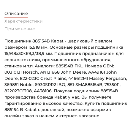
Описание
Характеристики
Применение
Подшипник 885154B Kabat - шариковый с валом
размером 15,918 мм. Основные размеры подшипника
15,918х30х69,3/38,9 мм. Подшипник предназначен для
сельхозтехники, промышленного обрудования,
станков и т.п. Аналоги: 885154B FKL. Номера OEM:
00310131 Horsch, AN131668 John Deere, AA49161 John
Deere, 822-023C Great Plains, 446612MI Massey Ferguson,
369851 Noble, 6930SRR2 IBO, 851-SMA885154B, 7535011,
822023CF108, AA38106. Покупая подшипник 885154B
производства бренда Kabat у нас, Вы получаете
гарантированно высокое качество. Купить подшипник
885154 B Kabat с доставкой, возможно оформив
онлайн заказ в нашем интернет-магазине.
Внутренний диаметр (d):
Основное назначение:
15,918 мм
Для сельскохозяйственной техники