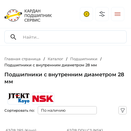
Главная страница
Каталог
Подшипники
/
/
/
Подшипники с внутренним диаметром 28 мм
Подшипники с внутренним диаметром 28
мм
Сортировать по:
Подшипник 28х68х18 мм, шариковый о
Подшипник 28х58х1
63/28 2RS (Koyo)
62/28 DDU C3 (NSK)