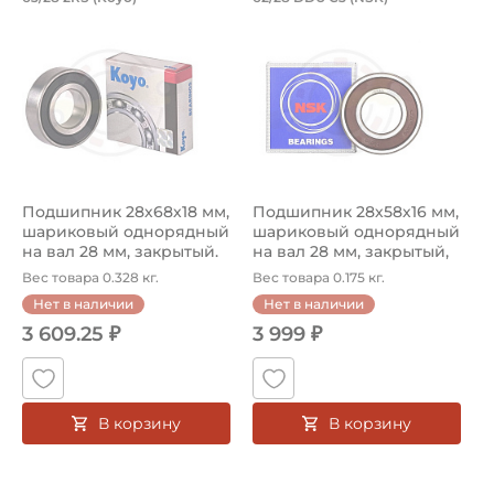
Подшипник 63/28 2RS Koyo - шариковый однорядный, пре
Подшипник 62/28 DDU C3 NSK
Подшипник 28х68х18 мм,
Подшипник 28х58х16 мм,
шариковый однорядный
шариковый однорядный
на вал 28 мм, закрытый.
на вал 28 мм, закрытый,
Арт...
уве...
Вес товара 0.328 кг.
Вес товара 0.175 кг.
Нет в наличии
Нет в наличии
3 609.25 ₽
3 999 ₽
В корзину
В корзину