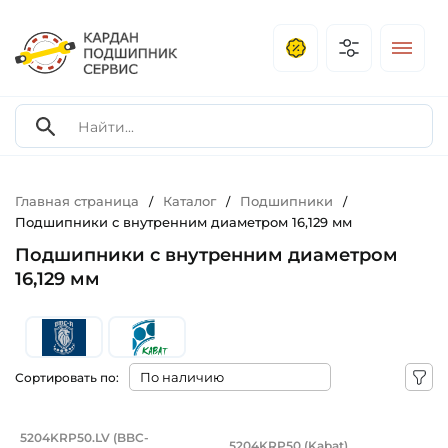
Главная страница
Каталог
Подшипники
/
/
/
Подшипники с внутренним диаметром 16,129 мм
Подшипники с внутренним диаметром
16,129 мм
Сортировать по:
Подшипник 16,129х47х28 мм, с кргулы
Подшипник 16,129х4
5204KRP50.LV (BBC-
5204KRP50 (Kabat)