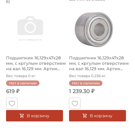
R)
Подшипник 5204KRP50.LV BBC-R, с кргулым отверстием на
Подшипник 5204KRP50 Kabat,
Подшипник 16,129х47х28
Подшипник 16,129х47х28
мм, с кргулым отверстием
мм, с кргулым отверстием
на вал 16,129 мм. Артик...
на вал 16,129 мм. Артик...
Вес товара 0 кг.
Вес товара 0.236 кг.
Нет в наличии
Нет в наличии
619 ₽
1 239.30 ₽
В корзину
В корзину