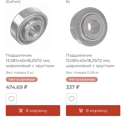
(GoPart)
R)
Подшипник 203KRRAH05GP (GoPart), шариковый c круглы
Подшипник BB203KRR5.LV (BB
Подшипник
Подшипник
13,081х40х18,29/12 мм,
13,081х40х18,29/12 мм,
шариковый c круглым
шариковый c круглым
отверстием на вал ...
отверстием на вал ...
Вес товара 0 кг.
Вес товара 0.09 кг.
Нет в наличии
Нет в наличии
474.69 ₽
337 ₽
В корзину
В корзину