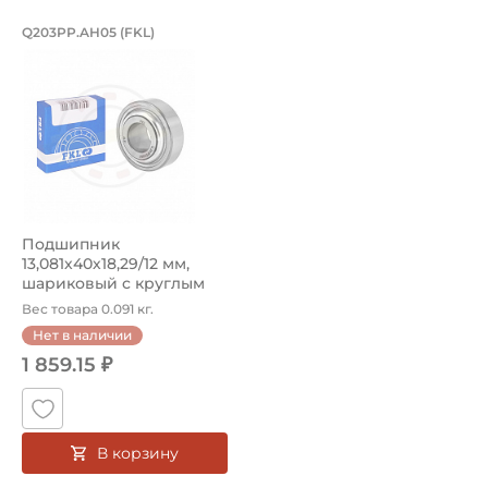
Подшипник 13,081х40х18,29/12 мм, ш
Q203PP.AH05 (FKL)
Шариковый подшипник Q203PP.AH05 FKL Подшипник Q203P
Подшипник
13,081х40х18,29/12 мм,
шариковый c круглым
отверстием на вал ...
Вес товара 0.091 кг.
Нет в наличии
1 859.15 ₽
В корзину