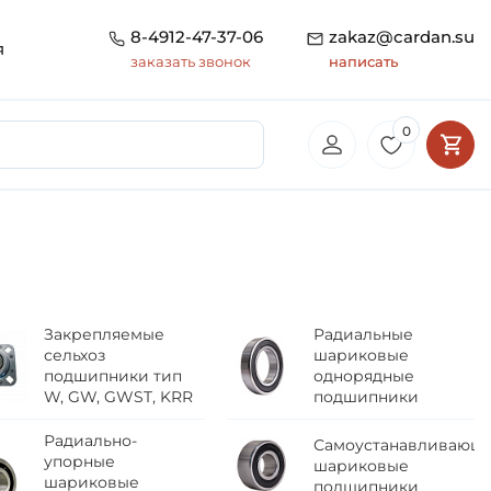
8-4912-47-37-06
zakaz@cardan.su
я
заказать звонок
написать
0
Закрепляемые
Радиальные
сельхоз
шариковые
подшипники тип
однорядные
W, GW, GWST, KRR
подшипники
Радиально-
Самоустанавливающ
упорные
шариковые
шариковые
подшипники