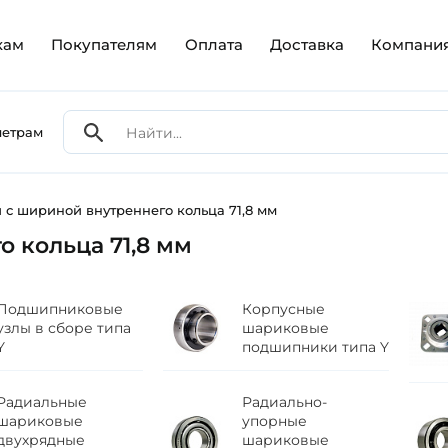
кам
Покупателям
Оплата
Доставка
Компани
метрам
с шириной внутреннего кольца 71,8 мм
 кольца 71,8 мм
Подшипниковые
Корпусные
узлы в сборе типа
шариковые
Y
подшипники типа Y
Радиальные
Радиально-
шариковые
упорные
двухрядные
шариковые