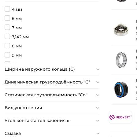
4 мм
6 мм
7 мм
7,142 мм
8 мм
9 мм
9,5 мм
Ширина наружного кольца (С)
10 мм
Динамическая грузоподъёмность "C"
11 мм
12 мм
Статическая грузоподъёмность "Сo"
13 мм
Вид уплотнения
14 мм
14,4 мм
Угол контакта тел качения α
14,6 мм
Смазка