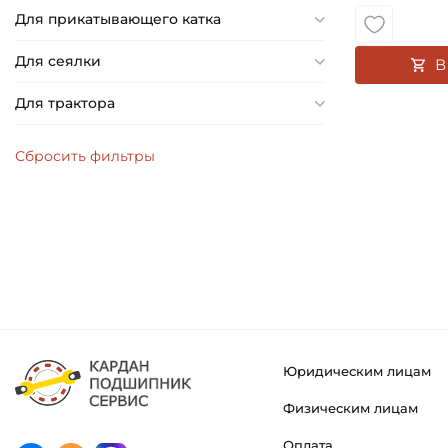
19,812 мм
Для прикатывающего катка
19,84 мм
Для сеялки
В
19,842 мм
20 мм
Для трактора
20,6 мм
20,625 мм
20,96 мм
21 мм
21,1 мм
21,501 мм
22 мм
22,1 мм
22,2 мм
Юридическим лицам
22,225 мм
Физическим лицам
23 мм
Оплата