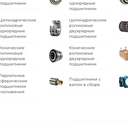
подшипники
однорядные
подшипники
Цилиндрические
Цилиндрические
роликовые
роликовые
однорядные
двухрядные
подшипники
подшипники
Конические
Конические
роликовые
роликовые
однорядные
двухрядные
подшипники
подшипники
Радиальные
Подшипники с
сферические
валом в сборе
подшипники
скольжения