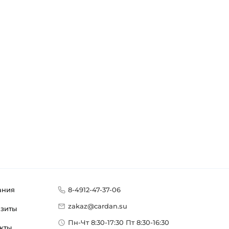
ания
8-4912-47-37-06
zakaz@cardan.su
изиты
Пн-Чт 8:30-17:30 Пт 8:30-16:30
кты