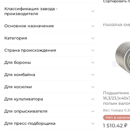
14,732 мм
Сортировать п
Классификация завода -
15 мм
производителя
16 мм
Подшипн
F04100149-SMB
Основное назначение
16,637 мм
Подшипник 
16,764 мм
Категория
17 мм
Страна происхождения
18 мм
18,288 мм
Для бороны
18,288 мм
Для комбайна
18,29 мм
Для косилки
18,67 мм
Подшипник
19 мм
16,3/23,1х40х
Для культиватора
полым валом.
19,05 мм
Вес товара 0.26
Для опрыскивателя
19,4 мм
Нет в налич
19,43 мм
Для пресс-подборщика
1 510.42 ₽