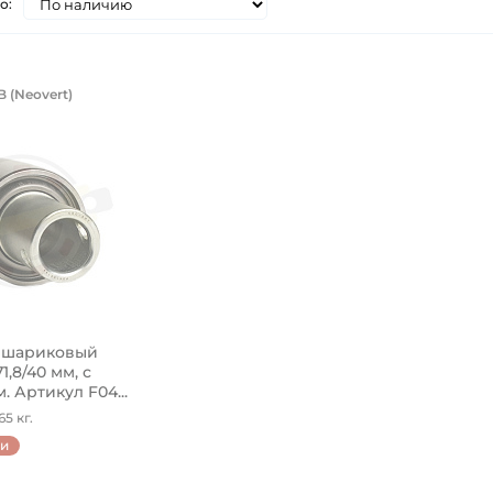
о:
ик шариковый 16,3/23,1х40х71,8/40 
 (Neovert)
F04100149 Neovert с полым валом. Предназначен для сея
 шариковый
71,8/40 мм, с
 Артикул F04...
5 кг.
ии