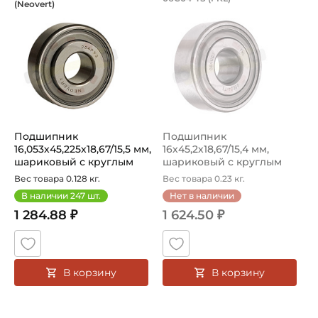
(Neovert)
Neovert 204PY3 - шариковый подшипник с круглым отверст
Подшипник 06C04-TS FKL шари
Подшипник
Подшипник
16,053х45,225х18,67/15,5 мм,
16х45,2х18,67/15,4 мм,
шариковый с круглым
шариковый с круглым
отверстием н...
отверстием на вал ...
Вес товара 0.128 кг.
Вес товара 0.23 кг.
В наличии
247
шт.
Нет в наличии
1 284.88 ₽
1 624.50 ₽
В корзину
В корзину