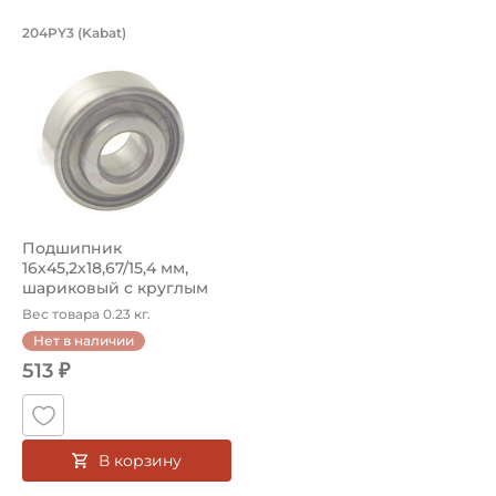
Подшипник 16х45,2х18,67/15,4 мм, ша
204PY3 (Kabat)
Подшипник 204PY3 Kabat - шариковый с круглым отверстием
Подшипник
16х45,2х18,67/15,4 мм,
шариковый с круглым
отверстием на вал ...
Вес товара 0.23 кг.
Нет в наличии
513 ₽
В корзину