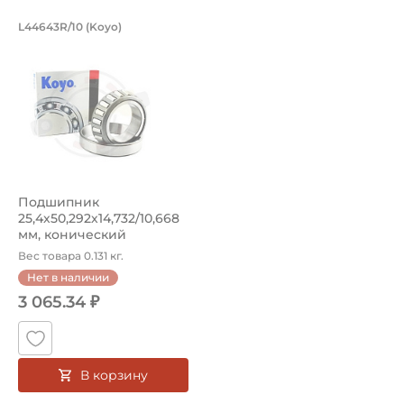
Подшипник 25,4х50,292х14,732/10,668
L44643R/10 (Koyo)
Подшипник L44643R/10 Koyo конический роликовый одноря
Подшипник
25,4х50,292х14,732/10,668
мм, конический
роликовый на вал 25,...
Вес товара 0.131 кг.
Нет в наличии
3 065.34 ₽
В корзину