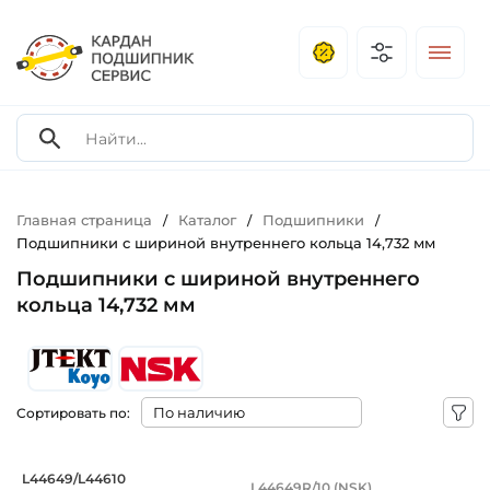
Главная страница
Каталог
Подшипники
/
/
/
Подшипники с шириной внутреннего кольца 14,732 мм
Подшипники с шириной внутреннего
кольца 14,732 мм
Сортировать по:
Подшипник 26,988х50,292х14,732/10,6
Подшипник 26,988х5
L44649/L44610
L44649R/10 (NSK)