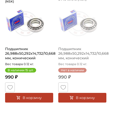
(NSK)
Подшипник L44649/L44610 NSK конический роликовый одн
Подшипник L44649R/L44610R 
Подшипник
Подшипник
26,988х50,292х14,732/10,668
26,988х50,292х14,732/10,668
мм, конический
мм, конический
роликовый на вал 2...
роликовый на вал 2...
Вес товара 0.12 кг.
Вес товара 0.12 кг.
В наличии
15
шт.
Нет в наличии
990 ₽
990 ₽
В корзину
В корзину