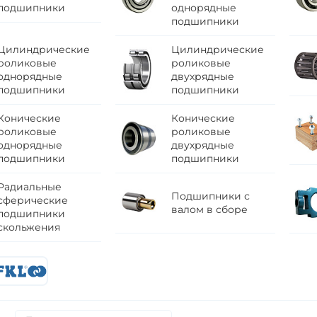
подшипники
однорядные
подшипники
Цилиндрические
Цилиндрические
роликовые
роликовые
однорядные
двухрядные
подшипники
подшипники
Конические
Конические
роликовые
роликовые
однорядные
двухрядные
подшипники
подшипники
Радиальные
Подшипники с
сферические
валом в сборе
подшипники
скольжения