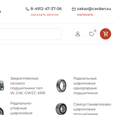
8-4912-47-37-06
zakaz@cardan.su
я
заказать звонок
написать
0
Закрепляемые
Радиальные
сельхоз
шариковые
подшипники тип
однорядные
W, GW, GWST, KRR
подшипники
Радиально-
Самоустанавливающ
упорные
шариковые
шариковые
подшипники