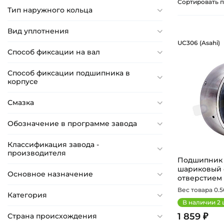
Сортировать п
Тип наружного кольца
17 мм
17,25 мм
Вид уплотнения
Подшипн
UC306 (Asahi)
18 мм
Подшипник 
Способ фиксации на вал
18,03 мм
Способ фиксации подшипника в
18,034 мм
корпусе
18,25 мм
Смазка
18,288 мм
18,29 мм
Обозначение в программе завода
18,67 мм
Классификация завода -
19 мм
производителя
Подшипник 3
19,05 мм
шариковый 
Основное назначение
отверстием н
19,25 мм
Вес товара 0.56
19,43 мм
Категория
В наличии
2
19,558 мм
1 859 ₽
Страна происхождения