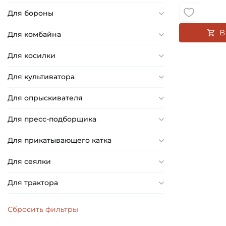
19,75 мм
Для бороны
19,842 мм
20 мм
В
Для комбайна
20,6 мм
Для косилки
21 мм
21,25 мм
Для культиватора
21,43 мм
Для опрыскивателя
21,501 мм
Для пресс-подборщика
21,59 мм
21,75 мм
Для прикатывающего катка
22 мм
Для сеялки
22,1 мм
22,2 мм
Для трактора
22,225 мм
20,75 мм