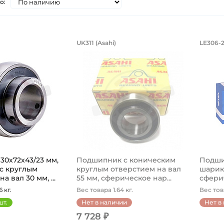
о:
ик 30х72х43/23 мм, шариковый с кр
Подшипник c коническим
Под
UK311 (Asahi)
LE306-2
UC306 Asahi, шариковый с круглым отверстием на вал 3
Подшипник UK311 Asahi с конически
Подши
0х72х43/23 мм,
Подшипник c коническим
Подши
с круглым
круглым отверстием на вал
шарик
а вал 30 мм, ...
55 мм, сферическое нар...
сферич
 кг.
Вес товара 1.64 кг.
Вес това
шт.
Нет в наличии
Нет в
7 728 ₽