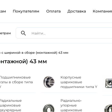
кам
Покупателям
Оплата
Доставка
Компани
метрам
с шириной в сборе (монтажной) 43 мм
нтажной) 43 мм
Подшипниковые
Корпусные
узлы в сборе типа
шариковые
Y
подшипники типа Y
Радиальные
Радиально-
шариковые
упорные
двухрядные
шариковые