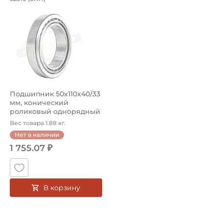
Подшипник 32310 SNH конический роликовый однорядный н
Подшипник 50х110х40/33
мм, конический
роликовый однорядный
на вал 50 мм...
Вес товара 1.88 кг.
Нет в наличии
1 755.07 ₽
В корзину