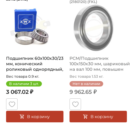
(2180120) (FKL)
Подшипник 33112 ZWZ конический роликовый однорядный
Подшипник US020-2S.SH.C30.
Подшипник 60х100х30/23
РСМ/Подшипник
мм, конический
100х150х30 мм, шариковый
роликовый однорядный,
на вал 100 мм, повышен
на вал 60 м...
тепловой ...
Вес товара 0.9 кг.
Вес товара 1.53 кг.
В наличии
3
шт.
Нет в наличии
3 067.02 ₽
9 962.65 ₽
В корзину
В корзину