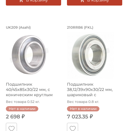
Подшипник 40/45х85х30/22 мм, c кон
Подшипник 38,12/3
UK209 (Asahi)
210RRB6 (FKL)
Подшипник UK209 Asahi с коническим круглым отверсти
Подшипник 210RRB6 FKL, уси
Подшипник
Подшипник
40/45х85х30/22 мм, c
38,12/39х90х30/22 мм,
коническим круглым
шариковый с
отверстием на вал 40/...
шестигранным
Вес товара 0.52 кг.
Вес товара 0.8 кг.
отверстием на ...
Нет в наличии
Нет в наличии
2 698 ₽
7 023.35 ₽