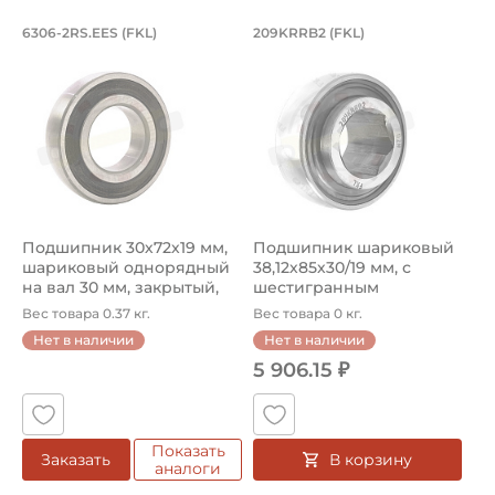
Подшипник 30х72х19 мм, шариковый о
Подшипник шариков
6306-2RS.EES (FKL)
209KRRB2 (FKL)
Подшипник 6306-2RS.EES FKL шариковый на вал 30 мм. По
Подшипник шариковый 209KRR
Подшипник 30х72х19 мм,
Подшипник шариковый
шариковый однорядный
38,12х85х30/19 мм, с
на вал 30 мм, закрытый,
шестигранным
сфе...
отверстием на вал...
Вес товара 0.37 кг.
Вес товара 0 кг.
Нет в наличии
Нет в наличии
5 906.15 ₽
Показать
В корзину
Заказать
аналоги