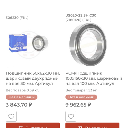
Подшипник 30х62х30 мм, шариковый д
РСМ/Подшипник 100х
US020-2S.SH.C30
306230 (FKL)
(2180120) (FKL)
Подшипник 306230 FKL, усиленный, предназначен для и
Подшипник US020-2S.SH.C30 (
Подшипник 30х62х30 мм,
РСМ/Подшипник
шариковый двухрядный
100х150х30 мм, шариковый
на вал 30 мм. Артикул
на вал 100 мм. Артикул
30623...
US020-2S...
Вес товара 0.39 кг.
Вес товара 1.53 кг.
Нет в наличии
Нет в наличии
3 843.70 ₽
9 962.65 ₽
В корзину
В корзину