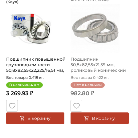
(Koyo)
Подшипник повышенной грузоподъемности HI-CAP LM 1049
Подшипник LM104949/11 Kaba
Подшипник повышенной
Подшипник
грузоподъемности
50,8х82,55х21,59 мм,
50,8х82,55х22,225/16,51 мм,
роликовый конический
ролик...
на вал 50,8 мм. Арт...
Вес товара 0.418 кг.
Вес товара 0.422 кг.
В наличии
4
шт.
Нет в наличии
3 269.93 ₽
982.80 ₽
В корзину
В корзину