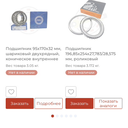
Ширина ролика:
30,99 мм
Диаметр ролика:
27,94 мм
Диаметр штифта:
15,90 мм
Подшипник 95х170х32 мм,
Подшипник
П
шариковый двухрядный,
196,85х254х27,783/28,575
ш
Тип цепи по конструкции:
коническое внутреннее
мм, роликовый
у
Роликовая трехрядная
кол...
однорядный конический
8
Вес товара 3.05 кг.
Вес товара 3.172 кг.
В
...
Нет в наличии
Нет в наличии
Стандарт DIN / ISO / ANSI:
5
DIN 8187
Смазка:
Возможность дополнительной смазки
Показать
е
Заказать
Подробнее
Заказать
аналоги
Материал:
Сталь