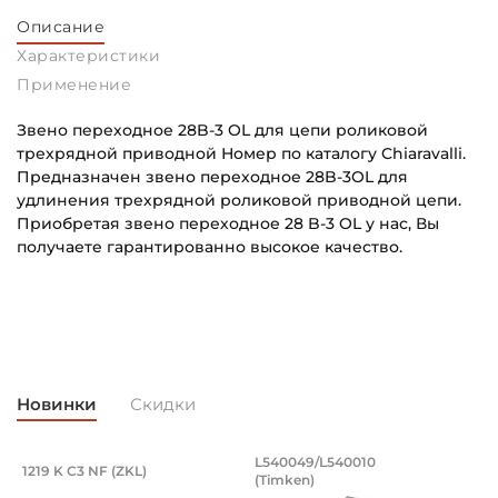
Описание
Характеристики
Применение
Звено переходное 28B-3 OL для цепи роликовой
трехрядной приводной Номер по каталогу Chiaravalli.
Предназначен звено переходное 28B-3OL для
удлинения трехрядной роликовой приводной цепи.
Приобретая звено переходное 28 B-3 OL у нас, Вы
получаете гарантированно высокое качество.
Шаг цепи:
Основное назначение:
44,45 мм
Для промышленного оборудования
Ширина цепи:
Категория:
184,30 мм
Промышленная
Новинки
Скидки
Высота цепи:
37,08 мм
, оцинкованный. Артикул 94871 (Kramp
разводной 8x50 мм, оцинкованный. Арт
Подшипник 95х170х32 мм, шариковый 
Подшипник 196,85х
L540049/L540010
1219 K C3 NF (ZKL)
5
(Timken)
оцинкованный.
рямой разводной 8x50 мм, оцинкованный.
Подшипник 95х170х32 мм, шариковый двухрядный, кони
Подшипник 196,85х254х27,78
П