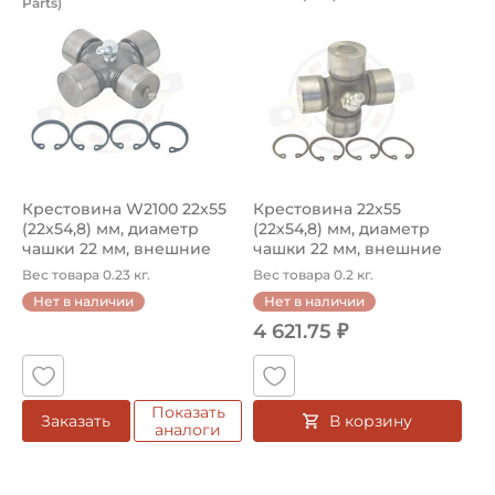
Parts)
Крестовина 19AP014858 Agri Parts, диаметр чашки 22 м
Крестовина 1.B1.00 FKL, диа
Крестовина W2100 22х55
Крестовина 22х55
(22х54,8) мм, диаметр
(22х54,8) мм, диаметр
чашки 22 мм, внешние
чашки 22 мм, внешние
стопо...
стопорные к...
Вес товара 0.23 кг.
Вес товара 0.2 кг.
Нет в наличии
Нет в наличии
4 621.75 ₽
Показать
В корзину
Заказать
аналоги