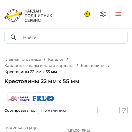
Главная страница
Каталог
/
/
Карданные валы и части кардана
Крестовины
/
/
Крестовины 22 мм х 55 мм
Крестовины 22 мм х 55 мм
Сортировать по:
Крестовина W2100 22х55 (22х54,8) мм
Крестовина 22х55 (
19AP014858 (Agri
1.B1.00 (FKL)