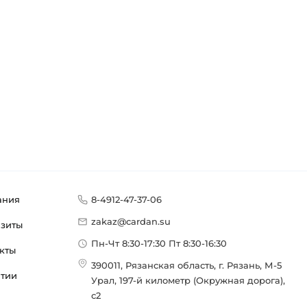
ания
8-4912-47-37-06
zakaz@cardan.su
изиты
Пн-Чт 8:30-17:30 Пт 8:30-16:30
кты
390011, Рязанская область, г. Рязань, М-5
нтии
Урал, 197-й километр (Окружная дорога),
с2