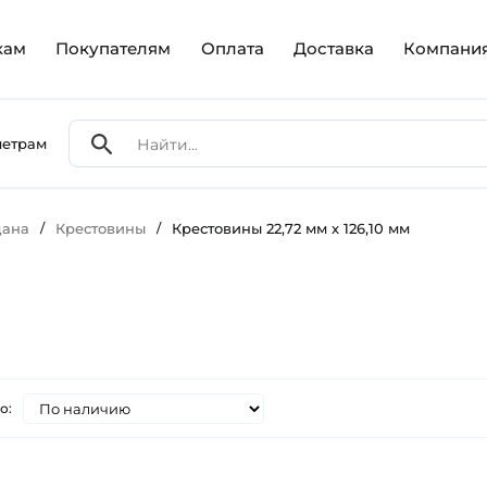
кам
Покупателям
Оплата
Доставка
Компани
метрам
дана
/
Крестовины
/
Крестовины 22,72 мм х 126,10 мм
о: