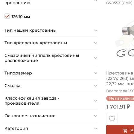
Крестов
креплению
G5-155X (GMB)
Крестовина
126,10 мм
Тип чашки крестовины
Тип крепления крестовины
Смазочный ниппель крестовины
расположение
Типоразмер
Крестовина 2
(22,7х126,1)
22,72 мм, вн
Смазка
Вес товара 1.56
Классификация завода -
Нет в налич
производителя
1 701.91 ₽
Основное назначение
Категория
В