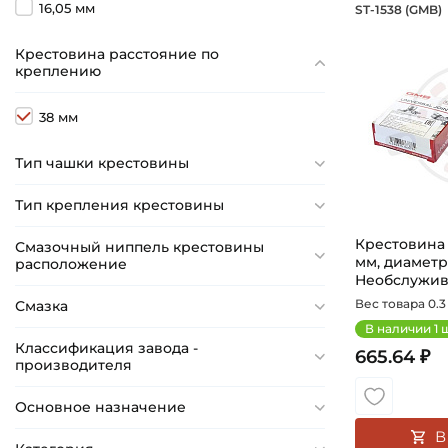
Крестов
16,05 мм
ST-1538 (GMB)
Крестовина 
Крестовина расстояние по
креплению
38 мм
Тип чашки крестовины
Тип крепления крестовины
Крестовина 1
Смазочный ниппель крестовины
мм, диаметр
расположение
Необслужива
Вес товара 0.3 
Смазка
В наличии
1
ш
Классификация завода -
665.64 ₽
производителя
Основное назначение
В