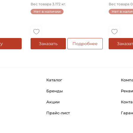
конический на ...
Вес товара 3.172 кг.
Вес товара 0.
Нет в наличии
Нет в нали
у
Заказать
Подробнее
Заказа
Каталог
Комп
Бренды
Рекв
Акции
Конта
Прайс-лист
Гара