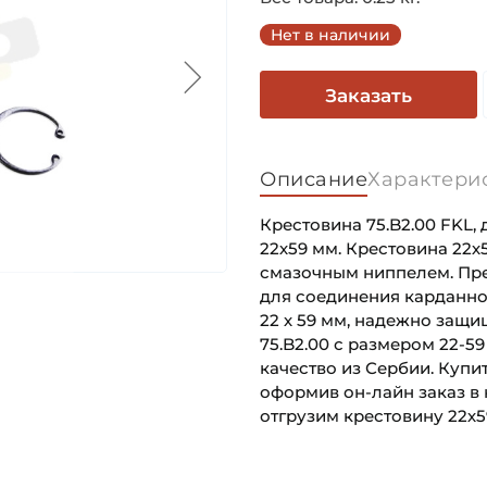
Нет в наличии
Заказать
Описание
Характери
Крестовина 75.B2.00 FKL,
22х59 мм. Крестовина 22
смазочным ниппелем. Пре
для соединения карданно
22 х 59 мм, надежно защи
75.B2.00 с размером 22-5
качество из Сербии. Купи
оформив он-лайн заказ в 
отгрузим крестовину 22х5
Крестовина диаметр чашки
Основное назначение: