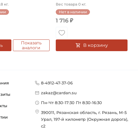
8 кг.
Вес товара 0 кг.
чии
Нет в наличии
1 716 ₽
Показать
В корзину
ть
аналоги
ания
8-4912-47-37-06
zakaz@cardan.su
изиты
Пн-Чт 8:30-17:30 Пт 8:30-16:30
кты
390011, Рязанская область, г. Рязань, М-5
нтии
Урал, 197-й километр (Окружная дорога),
с2