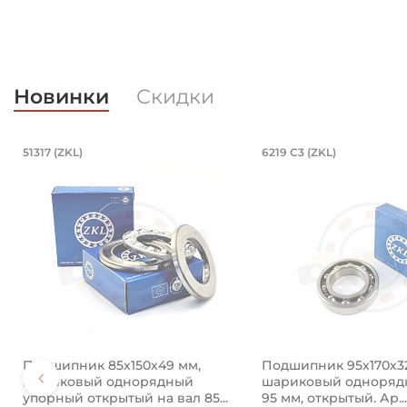
Новинки
Скидки
4850 (Kramp)
нкованный. Артикул 94840 (Kramp)
/23 мм, шарнирный на вал 35 мм. Ар
Подшипник 85х150х49 мм, шариков
Подшипник 95
51317 (ZKL)
6219 C3 (ZKL)
ный.
ом 35х62х35/23 мм. Артикул GEH 35 ES 2RS (PDT).
Подшипник 85х150х49 мм, шариковый однорядный у
Подшипник 95х170х3
Подшипник 85х150х49 мм,
Подшипник 95х170х3
шариковый однорядный
шариковый однорядн
упорный открытый на вал 85...
95 мм, открытый. Ар...