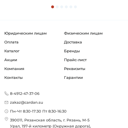
Способ фиксации на вал:
Стопорный винт
Способ фиксации подшипника в корпусе:
Шероховатость
Юридическим лицам
Физическим лицам
Смазка:
Оплата
Доставка
Возможность дополнительной смазки
Каталог
Бренды
Обозначение в программе завода:
Акции
Прайс-лист
Bearings Type UY
Компания
Реквизиты
Классификация завода - производителя:
Контакты
Гарантии
Корпусные шариковые подшипники типа Y
Страна происхождения:
8-4912-47-37-06
Сербия
zakaz@cardan.su
Пн-Чт 8:30-17:30 Пт 8:30-16:30
390011, Рязанская область, г. Рязань, М-5
Урал, 197-й километр (Окружная дорога),