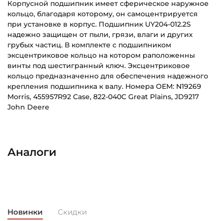
Корпусной подшипник имеет сферическое наружное
кольцо, благодаря которому, он самоцентрируется
при установке в корпус. Подшипник UY204-012.2S
надежно защищен от пыли, грязи, влаги и других
грубых частиц. В комплекте с подшипником
эксцентриковое кольцо на котором раположенны
винты под шестигранный ключ. Эксцентриковое
кольцо предназначенно для обеспечения надежного
крепления подшипника к валу. Номера OEM: N19269
Morris, 455957R92 Case, 822-040C Great Plains, JD9217
John Deere
UY204_012_2S_FKL_Eskiz_RU.pdf
Внутренний диаметр (d):
Основное назначение:
Скачать (260.04 кб)
19,05 мм
Для сельскохозяйственной техники
Аналоги
Наружный диаметр (D):
Категория:
47 мм
Сельскохозяйственная
Ширина внутреннего кольца (B):
31 мм
Новинки
Скидки
Ширина наружного кольца (С):