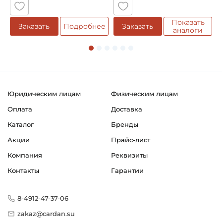
Тип наружного кольца:
Сферическое
Показать
е
Заказать
Подробнее
Заказать
аналоги
Вид уплотнения:
Уплотнение 2S
Способ фиксации на вал:
Натяг
Юридическим лицам
Физическим лицам
Смазка:
Оплата
Доставка
Смазка на весь срок службы
Каталог
Бренды
Классификация завода - производителя:
Акции
Прайс-лист
Корпусные шариковые подшипники типа Y
Компания
Реквизиты
Страна происхождения:
Контакты
Гарантии
Сербия
8-4912-47-37-06
zakaz@cardan.su