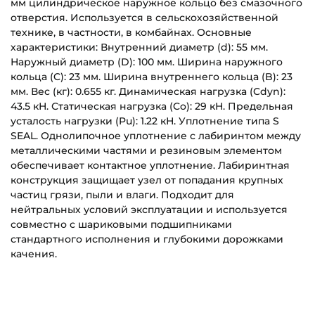
мм цилиндрическое наружное кольцо без смазочного
отверстия. Используется в сельскохозяйственной
технике, в частности, в комбайнах. Основные
характеристики: Внутренний диаметр (d): 55 мм.
Наружный диаметр (D): 100 мм. Ширина наружного
кольца (C): 23 мм. Ширина внутреннего кольца (B): 23
мм. Вес (кг): 0.655 кг. Динамическая нагрузка (Cdyn):
43.5 кН. Статическая нагрузка (Co): 29 кН. Предельная
усталость нагрузки (Pu): 1.22 кН. Уплотнение типа S
SEAL. Однолипочное уплотнение с лабиринтом между
металлическими частями и резиновым элементом
обеспечивает контактное уплотнение. Лабиринтная
конструкция защищает узел от попадания крупных
частиц грязи, пыли и влаги. Подходит для
нейтральных условий эксплуатации и используется
совместно с шариковыми подшипниками
стандартного исполнения и глубокими дорожками
качения.
US211-2S.SH.C23_(FKL)_Passport_EN.pdf
Внутренний диаметр (d):
Основное назначение:
Скачать (737.66 кб)
55 мм
Для сельскохозяйственной техники