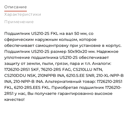
Описание
Характеристики
Применение
Подшипник US210-2S FKL на вал 50 мм, со
сферическим наружным кольцом, которое
обеспечивает самоцентровку при установке в корпус.
Подшипник US210-2S размер 50х90х20 мм. Надежное
уплотнение подшипника US210-2S обеспечивает
защиту от земли, пыли, грязи, пара и т.п. Аналоги:
1726210-2RS1 SKF, 76210-2RS FAG, CS210LLU NTN,
CS210DDU NSK, 210NPPB INA, 6210.S.EE SNR, 210-XL-NPP-B
INA, 210-NPP-B INA. Альтернативный товар: 1726210-2RS1
FKL, 6210-2RS.EES FKL. Приобретая подшипник 1726210-
2RS1 у нас, Вы получаете гарантированно высокое
качество!
Внутренний диаметр (d):
Основное назначение:
50 мм
Для сельскохозяйственной техники
Наружный диаметр (D):
Категория: