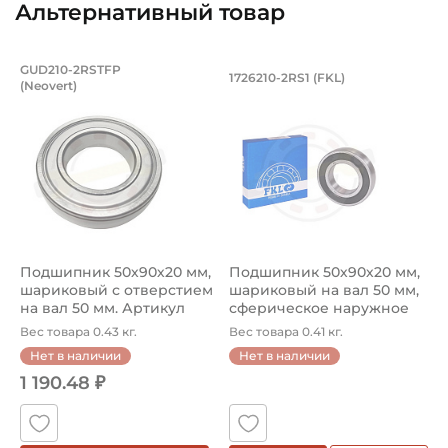
Альтернативный товар
90 мм
Сельскохозяйственная
Ширина внутреннего кольца (B):
Подшипник 50х90х20 мм, шариковый с
Подшипник 50х90х2
GUD210-2RSTFP
1726210-2RS1 (FKL)
20 мм
(Neovert)
Радиальный шарикоподшипник GUD 210 2RSTFP Neovert 
Подшипник 1726210-2RS1 FKL 
Ширина наружного кольца (С):
20 мм
Ширина в сборе (Монтажная):
20 мм
Динамическая грузоподъёмность "C":
Подшипник 50х90х20 мм,
Подшипник 50х90х20 мм,
35,1 кН
шариковый с отверстием
шариковый на вал 50 мм,
на вал 50 мм. Артикул
сферическое наружное
Статическая грузоподъёмность "Сo":
GUD...
кол...
Вес товара 0.43 кг.
Вес товара 0.41 кг.
23,2 кН
Нет в наличии
Нет в наличии
1 190.48 ₽
Тип посадочного отверстия на вал:
Круг