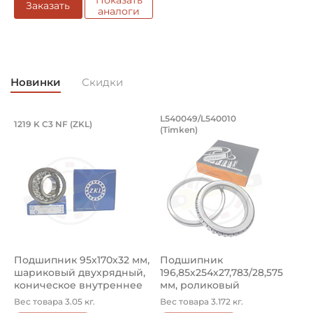
Показать
Заказать
аналоги
Новинки
Скидки
Подшипник 95х170х32 мм, шариковый 
Подшипник 196,85х
L540049/L540010
1219 K C3 NF (ZKL)
5
(Timken)
Подшипник 95х170х32 мм, шариковый двухрядный, кони
Подшипник 196,85х254х27,78
П
Подшипник 95х170х32 мм,
Подшипник
П
шариковый двухрядный,
196,85х254х27,783/28,575
ш
коническое внутреннее
мм, роликовый
у
кол...
однорядный конический
8
Вес товара 3.05 кг.
Вес товара 3.172 кг.
В
...