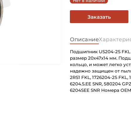
Нет в наличии
Заказать
Описание
Характери
Подшипник US204-2S FKL 
размер 20х47х14 мм. Под
кольцо, и может легко ус
надежно защищен от пыли, 
2RS1 FKL, 1726204-2S FKL,
6204.S.EE SNR, 580204 GP
6204SEE SNR Номера OEM:
Внутренний диаметр (d):
Основное назначение:
Наружный диаметр (D):
Категория:
Ширина внутреннего кольц