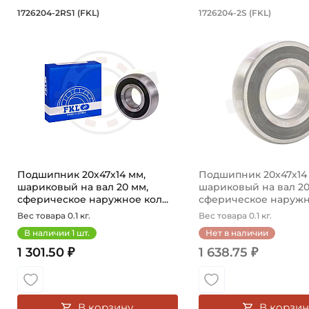
Подшипник 20х47х14 мм, шариковый
Подшипник 20
1726204-2RS1 (FKL)
1726204-2S (FKL)
Подшипник 1726204-2RS1 FKL шариковый на вал 20 мм
Подшипник 1726204-
Подшипник 20х47х14 мм,
Подшипник 20х47х14
шариковый на вал 20 мм,
шариковый на вал 20
сферическое наружное кол...
сферическое наружно
Вес товара 0.1 кг.
Вес товара 0.1 кг.
В наличии
1
шт.
Нет в наличии
1 301.50 ₽
1 638.75 ₽
В корзину
В корзин