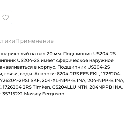
стики
Применение
шариковый на вал 20 мм. Подшипник US204-2S
шипник US204-2S имеет сферическое наружное
танавливаться в корпус. Подшипник US204-2S
грязи, воды. Аналоги: 6204-2RS.EES FKL, 1726204-
 1726204-2RS1 SKF, 204-XL-NPP-B INA, 204-NPP-B INA,
Z, 1726204 2RS Timken, CS204LLU NTN, 204NPPB INA,
 353152X1 Massey Ferguson
20 мм
Для сельскохозяйственной техники
47 мм
Сельскохозяйственная
а (B):
14 мм