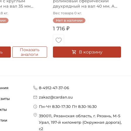
 с круглым
роликовый сферический
 на вал 35 мм...
двухрядный на вал 40 мм. А...
8 кг.
Вес товара 0 кг.
чии
Нет в наличии
1 716 ₽
Показать
В корзину
ть
аналоги
ания
8-4912-47-37-06
zakaz@cardan.su
изиты
Пн-Чт 8:30-17:30 Пт 8:30-16:30
кты
390011, Рязанская область, г. Рязань, М-5
нтии
Урал, 197-й километр (Окружная дорога),
с2