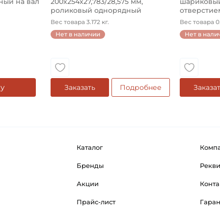
ый на вал
200х254х27,783/28,575 мм,
шариковый
роликовый однорядный
отверстием
конический на ...
Вес товара 3.172 кг.
Вес товара 0.
Нет в наличии
Нет в нали
у
Заказать
Подробнее
Заказа
Каталог
Комп
Бренды
Рекв
Акции
Конта
Прайс-лист
Гара