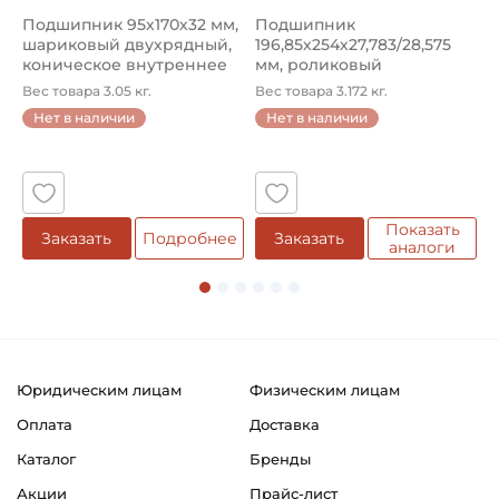
Подшипник 95х170х32 мм,
Подшипник
П
шариковый двухрядный,
196,85х254х27,783/28,575
ш
коническое внутреннее
мм, роликовый
у
кол...
однорядный конический
8
Вес товара 3.05 кг.
Вес товара 3.172 кг.
В
...
Нет в наличии
Нет в наличии
5
Показать
Заказать
Подробнее
Заказать
аналоги
Юридическим лицам
Физическим лицам
Оплата
Доставка
Каталог
Бренды
Акции
Прайс-лист