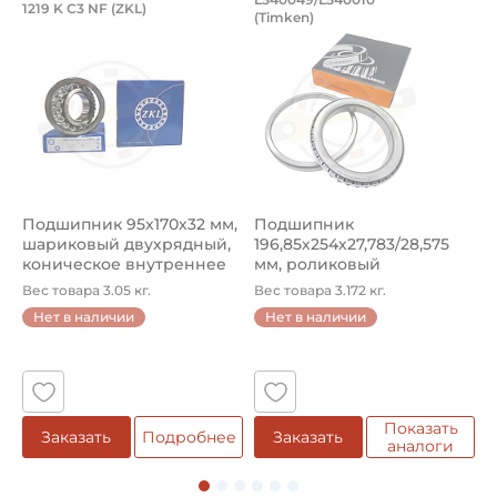
Подшипник 95х170х32 мм, шариковый 
Подшипник 196,85х
1219 K C3 NF (ZKL)
5
(Timken)
Подшипник 95х170х32 мм, шариковый двухрядный, кони
Подшипник 196,85х254х27,78
П
Подшипник 95х170х32 мм,
Подшипник
П
шариковый двухрядный,
196,85х254х27,783/28,575
ш
коническое внутреннее
мм, роликовый
у
кол...
однорядный конический
8
Вес товара 3.05 кг.
Вес товара 3.172 кг.
В
...
Нет в наличии
Нет в наличии
5
Показать
Заказать
Подробнее
Заказать
аналоги