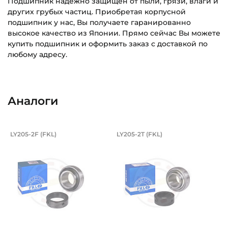
Подшипник надежно защищен от пыли, грязи, влаги и
других грубых частиц. Приобретая корпусной
подшипник у нас, Вы получаете гаранированно
высокое качество из Японии. Прямо сейчас Вы можете
купить подшипник и оформить заказ с доставкой по
любому адресу.
Внутренний диаметр (d):
Основное назначение:
25 мм
Для промышленного оборудования
Аналоги
Наружный диаметр (D):
Категория:
52 мм
Промышленная
Подшипник 25х52х44,4/15 мм, шарико
Подшипник усиленн
LY205-2F (FKL)
LY205-2T (FKL)
Ширина внутреннего кольца (B):
Подшипник LY205-2F FKL шариковый с круглым отверсти
Усиленный подшипник LY205-
44,4 мм
Ширина наружного кольца (С):
17 мм
Ширина в сборе (Монтажная):
44,4 мм