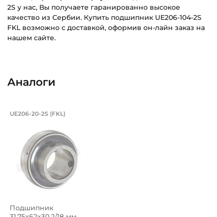
2S у нас, Вы получаете гаранированно высокое
качество из Сербии. Купить подшипник UE206-104-2S
FKL возможно с доставкой, оформив он-лайн заказ на
нашем сайте.
Внутренний диаметр (d):
Основное назначение:
31,75 мм
Для сельскохозяйственной техники
Аналоги
Наружный диаметр (D):
Категория:
62 мм
Сельскохозяйственная
Подшипник 31,75х62х30,2/18 мм, шари
UE206-20-2S (FKL)
Ширина внутреннего кольца (B):
Подшипник UE206-20-2S FKL шариковый с круглым отверс
33 мм
Ширина наружного кольца (С):
18 мм
Ширина в сборе (Монтажная):
33 мм
Подшипник
Динамическая грузоподъёмность "C":
31,75х62х30,2/18 мм,