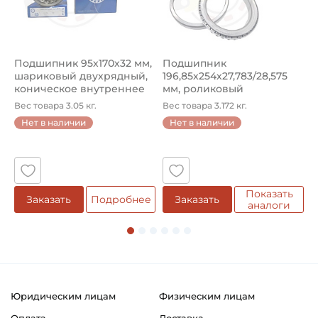
Возможность дополнительной смазки
Классификация завода - производителя:
Корпусные шариковые подшипники типа Y
Подшипник 95х170х32 мм,
Подшипник
П
шариковый двухрядный,
196,85х254х27,783/28,575
ш
Страна происхождения:
коническое внутреннее
мм, роликовый
у
кол...
однорядный конический
8
Сербия
Вес товара 3.05 кг.
Вес товара 3.172 кг.
В
...
Нет в наличии
Нет в наличии
5
Показать
Заказать
Подробнее
Заказать
аналоги
Юридическим лицам
Физическим лицам