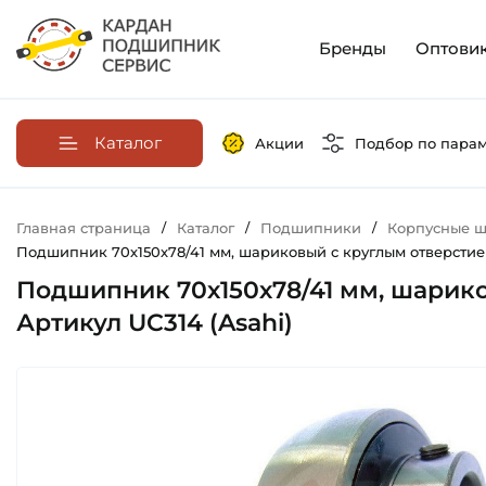
Бренды
Оптови
Каталог
Акции
Подбор по пара
Главная страница
/
Каталог
/
Подшипники
/
Корпусные ш
Подшипник 70х150х78/41 мм, шариковый с круглым отверстием
Подшипник 70х150х78/41 мм, шарико
Артикул UC314 (Asahi)