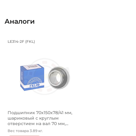
Аналоги
Подшипник 70х150х78/41 мм, шарик
LE314-2F (FKL)
Подшипник LE314-2F FKL шариковый с круглым отвер
Подшипник 70х150х78/41 мм,
шариковый с круглым
отверстием на вал 70 мм,...
Вес товара 3.89 кг.