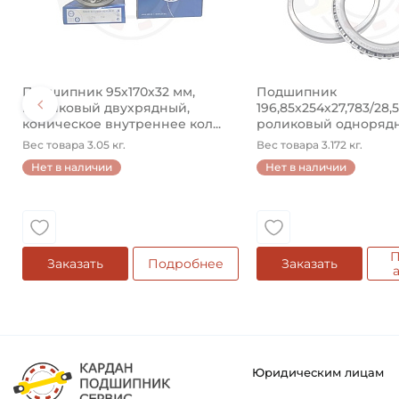
Подшипник 95х170х32 мм,
Подшипник
шариковый двухрядный,
196,85х254х27,783/28,
коническое внутреннее кол...
роликовый одноряд
конический ...
Вес товара 3.05 кг.
Вес товара 3.172 кг.
Нет в наличии
Нет в наличии
П
Заказать
Подробнее
Заказать
Юридическим лицам