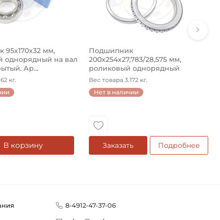
 95х170х32 мм,
Подшипник
 однорядный на вал
200х254х27,783/28,575 мм,
ытый. Ар...
роликовый однорядный
конический на ...
62 кг.
Вес товара 3.172 кг.
чии
Нет в наличии
В корзину
Заказать
Подробнее
ания
8-4912-47-37-06