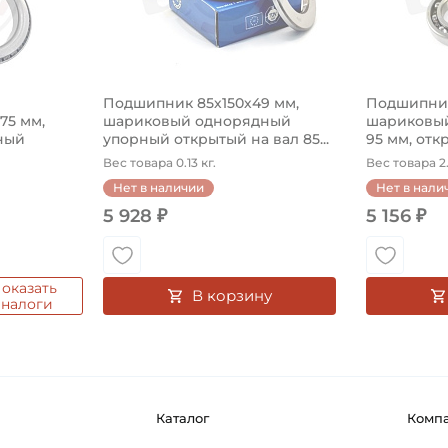
Подшипник 85х150х49 мм,
Подшипник
575 мм,
шариковый однорядный
шариковый
ный
упорный открытый на вал 85...
95 мм, откр
Вес товара 0.13 кг.
Вес товара 2.
Нет в наличии
Нет в нали
5 928 ₽
5 156 ₽
оказать
В корзину
аналоги
Каталог
Комп