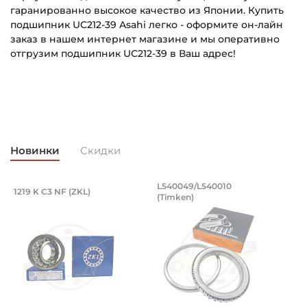
гаранированно высокое качество из Японии. Купить
подшипник UC212-39 Asahi легко - оформите он-лайн
заказ в нашем интернет магазине и мы оперативно
отгрузим подшипник UC212-39 в Ваш адрес!
Внутренний диаметр (d):
Основное назначение:
61,912 мм
Для промышленного оборудования
Наружный диаметр (D):
Категория:
110 мм
Промышленная
Новинки
Скидки
Ширина внутреннего кольца (B):
65,1 мм
, оцинкованный. Артикул 94871 (Kramp
разводной 8x50 мм, оцинкованный. Арт
Подшипник 95х170х32 мм, шариковый 
Подшипник 196,85х
L540049/L540010
1219 K C3 NF (ZKL)
5
(Timken)
оцинкованный.
рямой разводной 8x50 мм, оцинкованный.
Подшипник 95х170х32 мм, шариковый двухрядный, кони
Подшипник 196,85х254х27,78
П
Ширина наружного кольца (С):
26 мм
Ширина в сборе (Монтажная):
65,1 мм
Тип посадочного отверстия на вал: