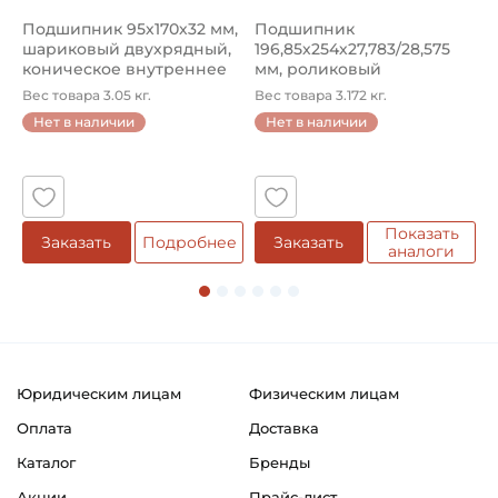
Круг
Подшипник 95х170х32 мм,
Подшипник
П
шариковый двухрядный,
196,85х254х27,783/28,575
ш
Тип наружного кольца:
коническое внутреннее
мм, роликовый
у
Сферическое
кол...
однорядный конический
8
Вес товара 3.05 кг.
Вес товара 3.172 кг.
В
...
Нет в наличии
Нет в наличии
Способ фиксации на вал:
5
Стопорный винт
Способ фиксации подшипника в корпусе:
Штифт центрирующий
Показать
е
Заказать
Подробнее
Заказать
аналоги
Смазка:
Возможность дополнительной смазки
Классификация завода - производителя:
Тип UC200
Юридическим лицам
Физическим лицам
Страна происхождения:
Оплата
Доставка
Япония
Каталог
Бренды
Акции
Прайс-лист